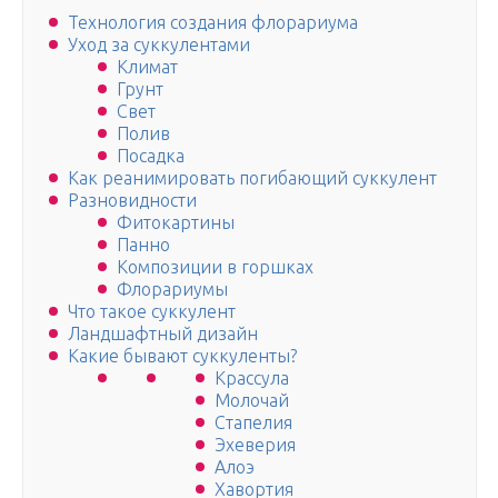
Технология создания флорариума
Уход за суккулентами
Климат
Грунт
Свет
Полив
Посадка
Как реанимировать погибающий суккулент
Разновидности
Фитокартины
Панно
Композиции в горшках
Флорариумы
Что такое суккулент
Ландшафтный дизайн
Какие бывают суккуленты?
Крассула
Молочай
Стапелия
Эхеверия
Алоэ
Хавортия