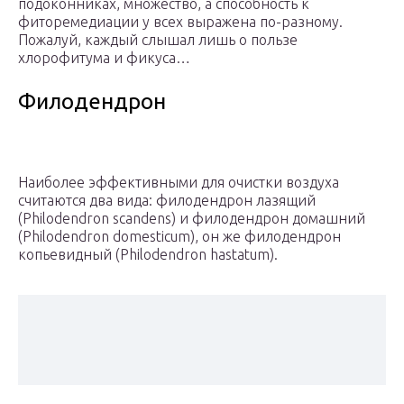
подоконниках, множество, а способность к
фиторемедиации у всех выражена по-разному.
Пожалуй, каждый слышал лишь о пользе
хлорофитума и фикуса…
Филодендрон
Наиболее эффективными для очистки воздуха
считаются два вида: филодендрон лазящий
(Philodendron scandens) и филодендрон домашний
(Philodendron domesticum), он же филодендрон
копьевидный (Philodendron hastatum).