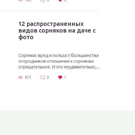
12 распространенных
видов сорняков на даче с
фото
Сорняки: вред и польза У большинства
огородников отношение к сорнякам
отрицательное. И это неудивительно,...
873
0
1