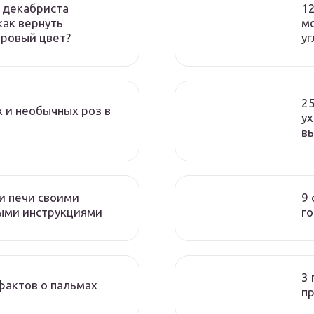
у декабриста
1
как вернуть
м
ровый цвет?
уг
25
 и необычных роз в
ух
в
и печи своими
9 
ыми инструкциями
г
3 
фактов о пальмах
п