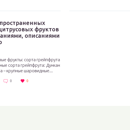
спространенных
цитрусовых фруктов
ваниями, описаниями
о
вые фрукты: сорта грейпфрута
ные сорта грейпфрута: Дункан
а – крупные шаровидные...
0
0