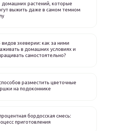
2 домашних растений, которые
огут выжить даже в самом темном
лу
 видов эхеверии: как за ними
аживать в домашних условиях и
ыращивать самостоятельно?
способов разместить цветочные
оршки на подоконнике
процентная бордосская смесь:
роцесс приготовления