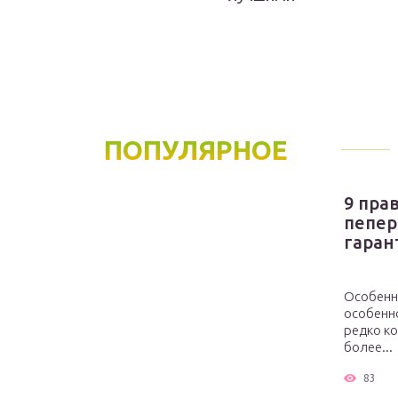
ПОПУЛЯРНОЕ
9 пра
пепер
гаран
Особенн
особенно
редко ко
более...
83