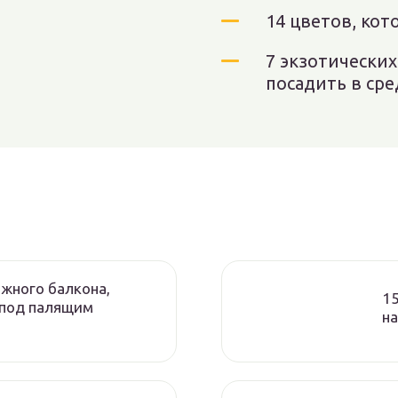
14 цветов, ко
7 экзотически
посадить в ср
южного балкона,
15
 под палящим
н