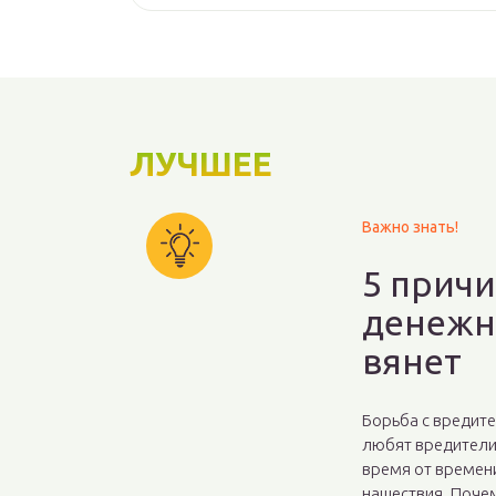
ЛУЧШЕЕ
Важно знать!
5 прич
денежн
вянет
Борьба с вредите
любят вредители 
время от времени
нашествия. Почем