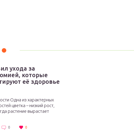
вил ухода за
омией, которые
тируют её здоровье
ости Одна из характерных
стей цветка – низкий рост,
гда растение вырастает
0
0