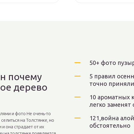
50+ фото пуз
ин почему
5 правил осенн
точно приняли
ое дерево
10 ароматных 
легко заменят
лями и фото Не очень-то
121,война алой
селиться на Толстянке, но
обстоятельно
 и она страдает от их
у на толстянке появляется