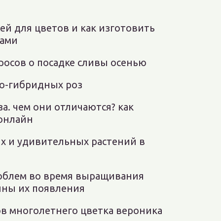
ей для цветов и как изготовить
ками
росов о посадке сливы осенью
но-гибридных роз
за. чем они отличаются? как
 онлайн
их и удивительных растений в
облем во время выращивания
ины их появления
ов многолетнего цветка вероника