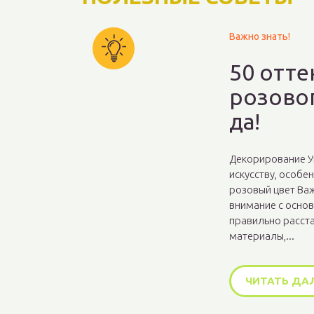
Важно знать!
50 отте
розовог
да!
Декорирование У
искусству, особен
розовый цвет Важ
внимание с основ
правильно расст
материалы,...
ЧИТАТЬ ДА