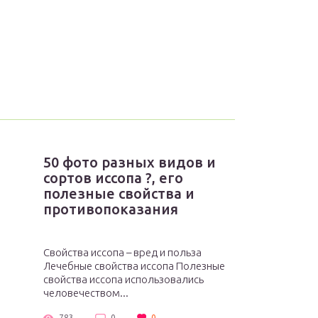
50 фото разных видов и
сортов иссопа ?, его
полезные свойства и
противопоказания
Свойства иссопа – вред и польза
Лечебные свойства иссопа Полезные
свойства иссопа использовались
человечеством...
783
0
0