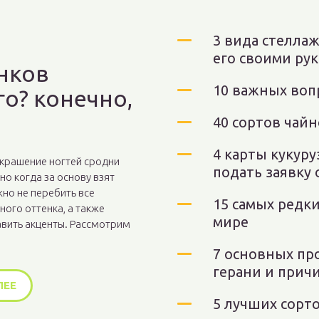
3 вида стеллаж
его своими ру
нков
10 важных воп
о? конечно,
40 сортов чай
4 карты кукуру
крашение ногтей сродни
подать заявку
но когда за основу взят
но не перебить все
15 самых редк
ного оттенка, а также
мире
авить акценты. Рассмотрим
7 основных пр
герани и прич
ЛЕЕ
5 лучших сорт