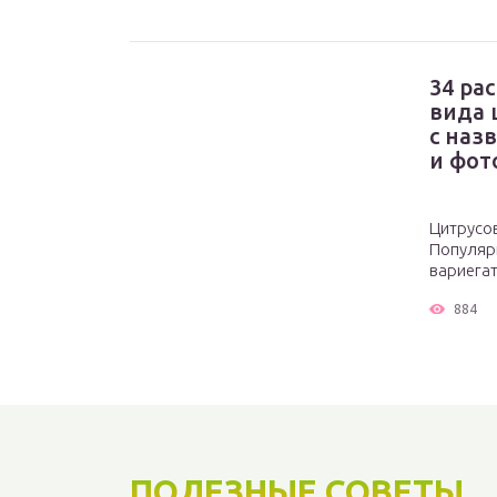
34 ра
вида 
с наз
и фот
Цитрусо
Популяр
вариегат
884
ПОЛЕЗНЫЕ СОВЕТЫ