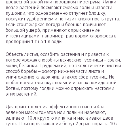
древесной золой или порошком пиретрума. Лунки
возле растений посыпают смесью золы и извести-
пушонки, что одновременно отпугнет блошку,
послужит удобрением и понизит кислотность грунта.
Если стоит жаркая погода и блошка причиняет
большой ущерб, применяют опрыскивание
инсектицидами, например, раствором хлорофоса в
пропорции 1 г на 1 л воды.
Объесть листья, ослабить растения и привести к
потере урожая способны всяческие гусеницы – совки,
моли, белянки. Трудоемкий, но экологически чистый
способ борьбы – осмотр нижней части листа и
уничтожение кладок яиц, а также сбор гусениц. Не
любят вредители вкус полыни и запах помидорной
ботвы, поэтому грядки можно опрыскать настоями
этих растений.
Для приготовления эффективного настоя 4 кг
зеленой массы томатов или полыни нарезают,
заливают 10 л крутого кипятка и настаивают двое
суток. При опрыскивании берут 2 л раствора на 10 л