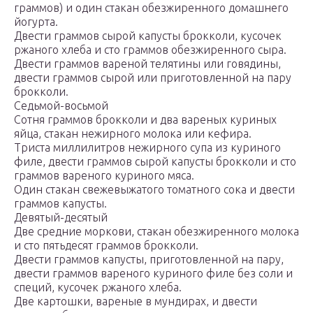
граммов) и один стакан обезжиренного домашнего
йогурта.
Двести граммов сырой капусты брокколи, кусочек
ржаного хлеба и сто граммов обезжиренного сыра.
Двести граммов вареной телятины или говядины,
двести граммов сырой или приготовленной на пару
брокколи.
Седьмой-восьмой
Сотня граммов брокколи и два вареных куриных
яйца, стакан нежирного молока или кефира.
Триста миллилитров нежирного супа из куриного
филе, двести граммов сырой капусты брокколи и сто
граммов вареного куриного мяса.
Один стакан свежевыжатого томатного сока и двести
граммов капусты.
Девятый-десятый
Две средние моркови, стакан обезжиренного молока
и сто пятьдесят граммов брокколи.
Двести граммов капусты, приготовленной на пару,
двести граммов вареного куриного филе без соли и
специй, кусочек ржаного хлеба.
Две картошки, вареные в мундирах, и двести