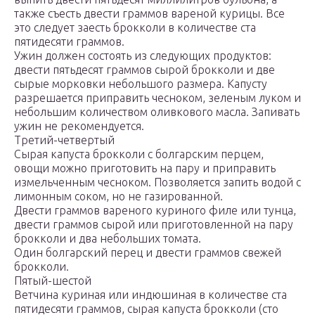
также съесть двести граммов вареной курицы. Все
это следует заесть брокколи в количестве ста
пятидесяти граммов.
Ужин должен состоять из следующих продуктов:
двести пятьдесят граммов сырой брокколи и две
сырые морковки небольшого размера. Капусту
разрешается приправить чесноком, зеленым луком и
небольшим количеством оливкового масла. Запивать
ужин не рекомендуется.
Третий-четвертый
Сырая капуста брокколи с болгарским перцем,
овощи можно приготовить на пару и приправить
измельченным чесноком. Позволяется запить водой с
лимонным соком, но не газированной.
Двести граммов вареного куриного филе или тунца,
двести граммов сырой или приготовленной на пару
брокколи и два небольших томата.
Один болгарский перец и двести граммов свежей
брокколи.
Пятый-шестой
Ветчина куриная или индюшиная в количестве ста
пятидесяти граммов, сырая капуста брокколи (сто