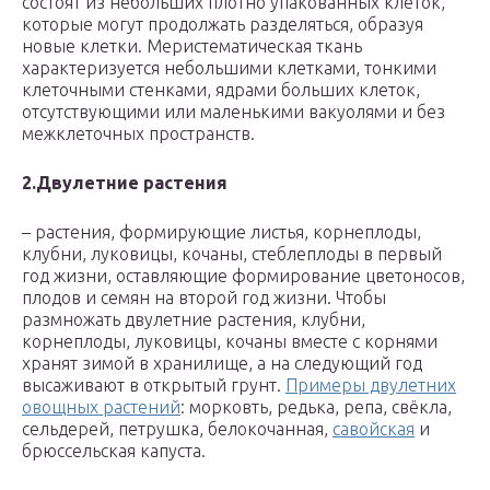
состоят из небольших плотно упакованных клеток,
которые могут продолжать разделяться, образуя
новые клетки. Меристематическая ткань
характеризуется небольшими клетками, тонкими
клеточными стенками, ядрами больших клеток,
отсутствующими или маленькими вакуолями и без
межклеточных пространств.
2.
Двулетние растения
– растения, формирующие листья, корнеплоды,
клубни, луковицы, кочаны, стеблеплоды в первый
год жизни, оставляющие формирование цветоносов,
плодов и семян на второй год жизни. Чтобы
размножать двулетние растения, клубни,
корнеплоды, луковицы, кочаны вместе с корнями
хранят зимой в хранилище, а на следующий год
высаживают в открытый грунт.
Примеры двулетних
овощных растений
: морковть, редька, репа, свёкла,
сельдерей, петрушка, белокочанная,
савойская
и
брюссельская капуста.