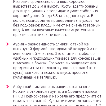
Растение среднеспелое и высокорослое,
вырастает до 2 м в высоту. Кусты адаптированы
для выращивания в теплицах и дают стабильно
хороший урожай – до 5.5 кг с одного куста. В
целом, помидоры не привередливы в уходе, но
без подкормок плоды имеют не очень товарный
вид. А вот на вкусовые качества агротехника
практически никак не влияет.
Аурия – разновидность сливки, с такой же
вытянутой формой, твердоватой кожурой и не
очень сочной мякотью. Это один из наиболее
удобных и подходящих томатов для консервации
и засолки в бочках. Его часто выращивают для
продажи из-за неплохого урожая (около 4 кг с
куста), мягкого и нежного вкуса, простоты
культивации в теплицах.
Арбузный – активно выращивается на юге
России в открытом грунте, а в Средней полосе
РФ, В Подмосковье и на Урале его предпочитают
сажать в закрытый. Кусты не имеют ограничения
по высоте, но чаще всего останавливаются на 1-2