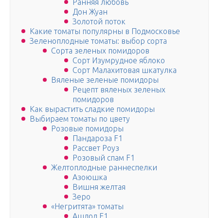
Ранняя любовь
Дон Жуан
Золотой поток
Какие томаты популярны в Подмосковье
Зеленоплодные томаты: выбор сорта
Сорта зеленых помидоров
Сорт Изумрудное яблоко
Сорт Малахитовая шкатулка
Вяленые зеленые помидоры
Рецепт вяленых зеленых
помидоров
Как вырастить сладкие помидоры
Выбираем томаты по цвету
Розовые помидоры
Пандароза F1
Рассвет Роуз
Розовый спам F1
Желтоплодные раннеспелки
Азоюшка
Вишня желтая
Зеро
«Негритята» томаты
Ашдод F1