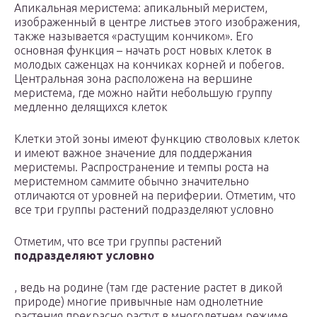
Апикальная меристема: апикальный меристем,
изображенный в центре листьев этого изображения,
также называется «растущим кончиком». Его
основная функция – начать рост новых клеток в
молодых саженцах на кончиках корней и побегов.
Центральная зона расположена на вершине
меристема, где можно найти небольшую группу
медленно делящихся клеток
Клетки этой зоны имеют функцию стволовых клеток
и имеют важное значение для поддержания
меристемы. Распространение и темпы роста на
меристемном саммите обычно значительно
отличаются от уровней на периферии. Отметим, что
все три группы растений подразделяют условно
Отметим, что все три группы растений
подразделяют условно
, ведь на родине (там где растение растет в дикой
природе) многие привычные нам однолетние
растения прекрасно растут в многолетнем режиме,