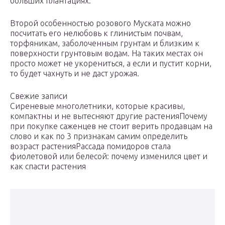
больших плантациях.
Второй особенностью розового Муската можно
посчитать его нелюбовь к глинистым почвам,
торфяникам, заболоченным грунтам и близким к
поверхности грунтовым водам. На таких местах он
просто может не укорениться, а если и пустит корни,
то будет чахнуть и не даст урожая.
Свежие записи
Сиреневые многолетники, которые красивы,
компактны и не вытесняют другие растенияПочему
при покупке саженцев не стоит верить продавцам на
слово и как по 3 признакам самим определить
возраст растенияРассада помидоров стала
фиолетовой или белесой: почему изменился цвет и
как спасти растения