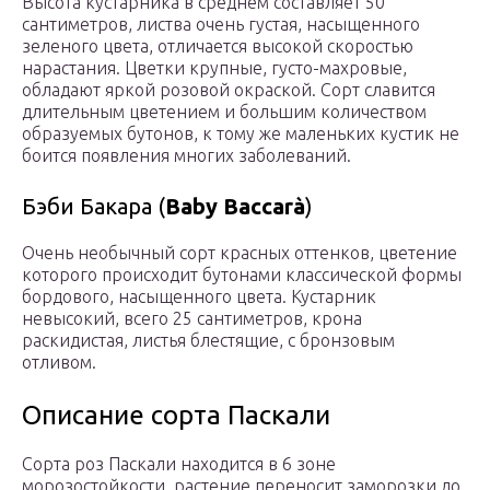
Высота кустарника в среднем составляет 50
сантиметров, листва очень густая, насыщенного
зеленого цвета, отличается высокой скоростью
нарастания. Цветки крупные, густо-махровые,
обладают яркой розовой окраской. Сорт славится
длительным цветением и большим количеством
образуемых бутонов, к тому же маленьких кустик не
боится появления многих заболеваний.
Бэби Бакара (
Baby
Baccarà
)
Очень необычный сорт красных оттенков, цветение
которого происходит бутонами классической формы
бордового, насыщенного цвета. Кустарник
невысокий, всего 25 сантиметров, крона
раскидистая, листья блестящие, с бронзовым
отливом.
Описание сорта Паскали
Сорта роз Паскали находится в 6 зоне
морозостойкости, растение переносит заморозки до