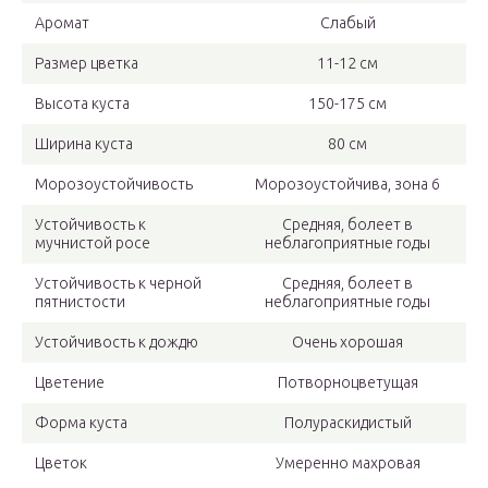
Аромат
Слабый
Размер цветка
11-12 см
Высота куста
150-175 см
Ширина куста
80 см
Морозоустойчивость
Морозоустойчива, зона 6
Устойчивость к
Средняя, болеет в
мучнистой росе
неблагоприятные годы
Устойчивость к черной
Средняя, болеет в
пятнистости
неблагоприятные годы
Устойчивость к дождю
Очень хорошая
Цветение
Потворноцветущая
Форма куста
Полураскидистый
Цветок
Умеренно махровая