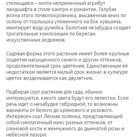
стелющаяся – почти непременный атрибут
ландшафта в стиле кантри и романтик. Голубая
волна этого почвопокровника, высаженная вниз по
склону от горлышка уложенного на бок кувшина,
имитирует воду ручейка. Болотная незабудка создает
трогательные композиции по берегам
искусственных водоемов.
Садовая форма этого растения имеет более крупные
соцветия насыщенного синего и других оттенков,
продолжительный срок цветения. Единственным её
недостатком является малый срок жизни: в культуре
цветок возделывается как двулетник.
Подбирая сорт растения для сада, обычно
интересуются, какого цвета будут его лепестки. Если
речь идет о незабудке гибридной, то возможны
варианты от белого до кремового и розового.
Интересен сорт Лесная полянка, представляющий
собой симпатичный микс разных оттенков, от
слоновой кости и жемчужного до дымчатой розы и
небесной лазури.