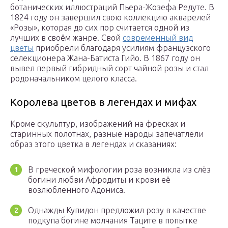
ботанических иллюстраций Пьера-Жозефа Редуте. В
1824 году он завершил свою коллекцию акварелей
«Розы», которая до сих пор считается одной из
лучших в своём жанре. Свой
современный вид
цветы
приобрели благодаря усилиям французского
селекционера Жана-Батиста Гийо. В 1867 году он
вывел первый гибридный сорт чайной розы и стал
родоначальником целого класса.
Королева цветов в легендах и мифах
Кроме скульптур, изображений на фресках и
старинных полотнах, разные народы запечатлели
образ этого цветка в легендах и сказаниях:
В греческой мифологии роза возникла из слёз
богини любви Афродиты и крови её
возлюбленного Адониса.
Однажды Купидон предложил розу в качестве
подкупа богине молчания Таците в попытке