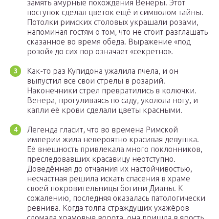
замять амурные похождения Венеры. Этот
поступок сделал цветок ещё и символом тайны.
Потолки римских столовых украшали розами,
напоминая гостям о том, что не стоит разглашать
сказанное во время обеда. Выражение «под
розой» до сих пор означает «секретно».
Как-то раз Купидона ужалила пчела, и он
выпустил все свои стрелы в розарий.
Наконечники стрел превратились в колючки.
Венера, прогуливаясь по саду, уколола ногу, и
капли её крови сделали цветы красными.
Легенда гласит, что во времена Римской
империи жила невероятно красивая девушка.
Её внешность привлекала много поклонников,
преследовавших красавицу неотступно.
Доведённая до отчаяния их настойчивостью,
несчастная решила искать спасения в храме
своей покровительницы богини Дианы. К
сожалению, последняя оказалась патологически
ревнива. Когда толпа страждущих ухажёров
сломала храмовые ворота, она пришла в ярость.