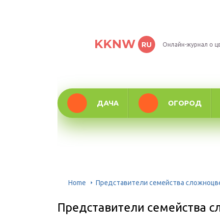
KKNW
RU
Онлайн-журнал о ц
ДАЧА
ОГОРОД
Home
Представители семейства сложноцве
Представители семейства с