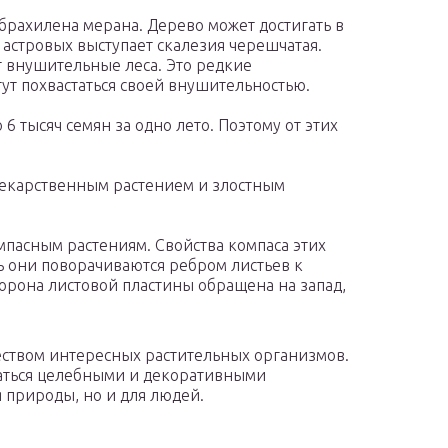
брахилена мерана. Дерево может достигать в
 астровых выступает скалезия черешчатая.
т внушительные леса. Это редкие
ут похвастаться своей внушительностью.
 6 тысяч семян за одно лето. Поэтому от этих
екарственным растением и злостным
мпасным растениям. Свойства компаса этих
нь они поворачиваются ребром листьев к
торона листовой пластины обращена на запад,
ством интересных растительных организмов.
таться целебными и декоративными
я природы, но и для людей.