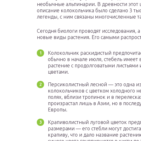
необычные альпинарии. В древности этот ц
описание колокольчика было сделано 3 тыс
легенды, с ним связаны многочисленные т
Сегодня биологи проводят исследования, а
новые виды растения. Его самыми распро
Колокольчик раскидистый предпочитае
обычно в начале июля, стебель имеет 
растение с продолговатыми листьям
цветами.
Персиколистный лесной — это одна и
колокольчиков с цветком холодного не
полях, вблизи тропинок и в перелеск
произрастал лишь в Азии, но в послед
Европы.
Крапиволистный луговой цветок предп
размерами — его стебли могут достига
крапиву, что и дало название растени