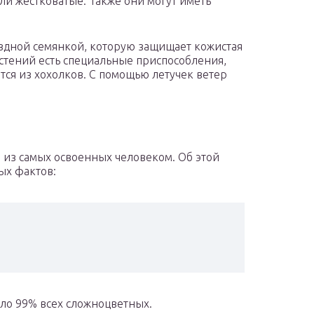
ли жестковатые. Также они могут иметь
здной семянкой, которую защищает кожистая
астений есть специальные приспособления,
тся из хохолков. С помощью летучек ветер
 из самых освоенных человеком. Об этой
ых фактов:
оло 99% всех сложноцветных.