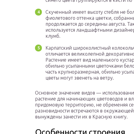
синего цвета группируются в кисти по
Скученный имеет высоту стебля не бо
фиолетового оттенка цветки, собранн
продолжается до середины августа. Та
используется ландшафтными дизайне
клумб.
Карпатский широколистный колокольч
отличается великолепной декоративно
Растение имеет вид маленького куста
обильно усыпанными цветочками белог
часть крупноразмерная, обильно усыпа
цветы могут звенеть на ветру.
Основное значение видов — использовани
растение для начинающих цветоводов и вл
придомовую территорию, не обременяя се
разновидности встречаются в окружающей 
вынуждены занести их в Красную книгу.
Особенности строения