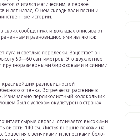
веток считался магическим, а первое
ячи лет назад. О нем складывали песни и
аинственные истории.
 в своих сообщениях и докладах описывают
страненными разновидностями являются:
т луга и светлые перелески. Зацветает он
высоту 50—60 сантиметров. Это двухлетнее
и и крупноразмерными бирюзовыми и синими
з красивейших разновидностей
бесного оттенка. Встречается растение в
ах. Изначально персиколистный колокольчик
ующем был с успехом окультурен в странах
очитает сырые овраги, отличается высокими
ть высоты 140 см. Листья внешне похожи на
ю. Соцветия с венчиками и лепестками бело-