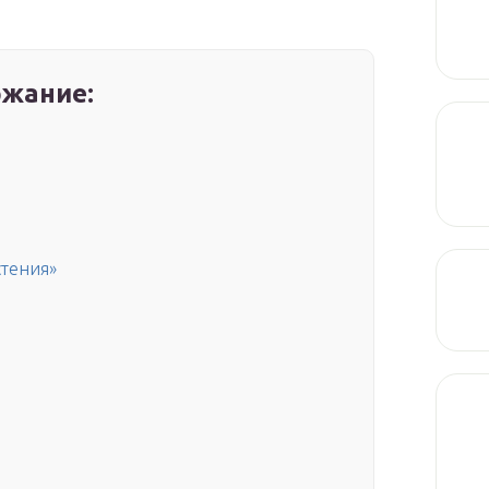
жание:
стения»