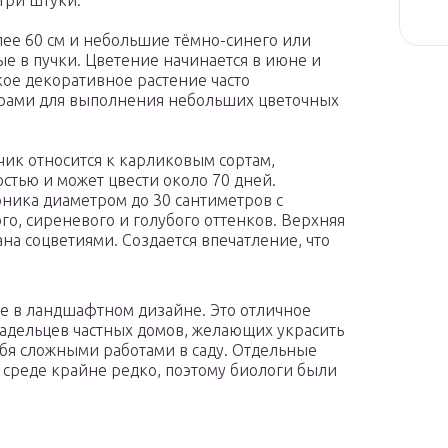
 три штуки.
лее 60 см и небольшие тёмно-синего или
ые в пучки. Цветение начинается в июне и
кое декоративное растение часто
рами для выполнения небольших цветочных
ик относится к карликовым сортам,
стью и может цвести около 70 дней.
рника диаметром до 30 сантиметров с
о, сиреневого и голубого оттенков. Верхняя
на соцветиями. Создается впечатление, что
е в ландшафтном дизайне. Это отличное
адельцев частных домов, желающих украсить
бя сложными работами в саду. Отдельные
среде крайне редко, поэтому биологи были