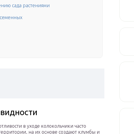
нию сада растениями
осеменных
овидности
тливости в уходе колокольчики часто
ерритории, на их основе создают клумбы и