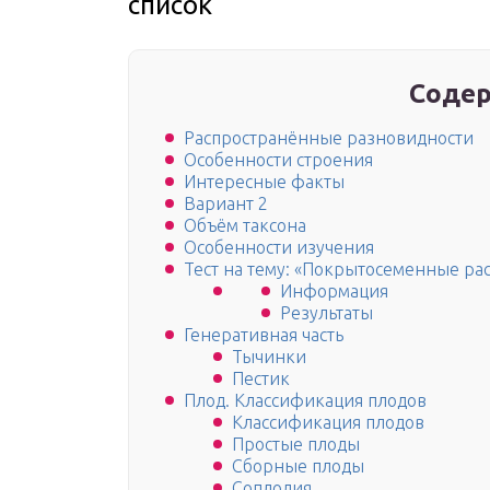
список
Содер
Распространённые разновидности
Особенности строения
Интересные факты
Вариант 2
Объём таксона
Особенности изучения
Тест на тему: «Покрытосеменные ра
Информация
Результаты
Генеративная часть
Тычинки
Пестик
Плод. Классификация плодов
Классификация плодов
Простые плоды
Сборные плоды
Соплодия