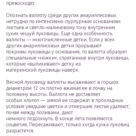
превосходят.
Опознать валлоту среди других амариллисовых
нетрудно по интенсивно-пурпурным основаниям
листьев и светло-малиновому тону внутренних
сухих чешуй луковицы. Еще одна особенность
валлоты — многочисленные детки. Если у всех
других амариллисовых детки прорывают
покровы луковицы у основания, то валотта образует
специальные «ножки», спрятанные внутри луковицы,
которые «выпихивают» детку из
материнской луковицы наверх.
Весной луковицу валлоты высаживают в горшок
диаметром 12 см плотно вжимая ее в почву на
половину высоты. Валлота не доставляет
особых хлопот — зимой ее содержат в прохладных
условия увядшие цветки и отмершие листья удаляют,
почве между поливами, дают
немного подсохнуть. В конце лета появляются
соцветия. Пересаживают, только когда кучка луковиц
разрастется.