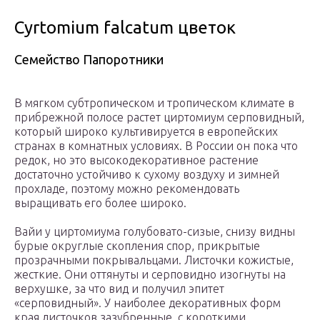
Cyrtomium falcatum цветок
Семейство Папоротники
В мягком субтропическом и тропическом климате в
прибрежной полосе растет циртомиум серповидный,
который широко культивируется в европей­ских
странах в комнатных условиях. В России он пока что
редок, но это вы­сокодекоративное растение
достаточно устойчиво к сухому воздуху и зимней
прохладе, поэтому можно рекомендовать
выращивать его более широко.
Вайи у циртомиума голубовато-сизые, снизу видны
бурые округлые ско­пления спор, прикрытые
прозрачными покрывальцами. Листочки кожистые,
жесткие. Они оттянуты и серповидно изогнуты на
верхушке, за что вид и по­лучил эпитет
«серповидный». У наиболее декоративных форм
края листочков зазубренные, с короткими