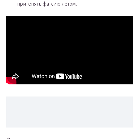
притенять фатсию летом.