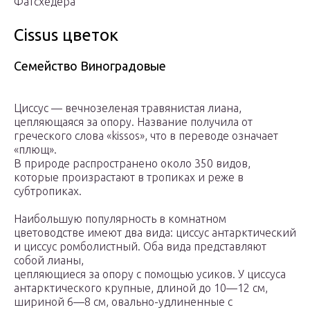
Фатсхедера
Cissus цветок
Семейство Виноградовые
Циссус — вечнозеленая травянистая лиана,
цепляющаяся за опору. Название получила от
греческого слова «kissos», что в переводе означает
«плющ».
В природе распространено около 350 видов,
которые произрастают в тропиках и реже в
субтропиках.
Наибольшую популярность в комнатном
цветоводстве имеют два вида: циссус антарктический
и циссус ромболистный. Оба вида представляют
собой лианы,
цепляющиеся за опору с помощью усиков. У циссуса
антарктического крупные, длиной до 10—12 см,
шириной 6—8 см, овально-удлиненные с