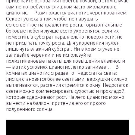
присыпайте основания побегов почвой, в этом случае
вам не потребуется слишком часто омолаживать
цианотис. Размножается цианотис черенкованием.
Секрет успеха в том, чтобы не нарушать
естественное направление роста. Горизонтальные
боковые побеги лучше всего укоренятся, если их
поместить в субстрат параллельно поверхности, но
не присыпать точку роста. Для укоренения нужен
лишь чуть влажный субстрат. Ни в коем случае не
заливайте черенки и не используйте
полиэтиленовые пакеты для повышения влажности
— в этих условиях цианотис легко загнивает. В
комнатах цианотис страдает от недостатка света:
листья становятся более светлыми, верхушки сильно
вытягиваются, растения стремятся к окну. Недостаток
света можно компенсировать сухостью и прохладой,
которые сдерживают рост. На лето цианотис можно
вынести на балкон, притенив его от яркого
полуденного солнца.