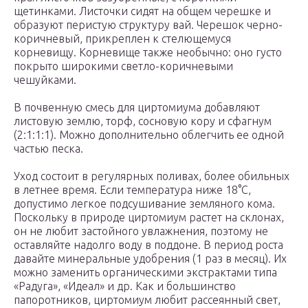
щетинками. Листочки сидят на общем черешке и
образуют перистую структуру вай. Черешок черно-
коричневый, прикреплен к стелющемуся
корневищу. Корневище также необычно: оно густо
покрыто широкими светло-коричневыми
чешуйками.
В почвенную смесь для циртомиума добавляют
листовую землю, торф, сосновую кору и сфагнум
(2:1:1:1). Можно дополнительно облегчить ее од­ной
частью песка.
Уход состоит в регулярных поливах, более обильных
в летнее время. Ес­ли температура ниже 18°С,
допустимо легкое подсушивание земляного кома.
Поскольку в природе циртомиум растет на склонах,
он не любит застойного увлажнения, поэтому не
оставляйте надолго воду в поддоне. В период роста
давайте минеральные удобрения (1 раз в месяц). Их
можно заменить органи­ческими экстрактами типа
«Радуга», «Идеал» и др. Как и большинство
папоротников, циртомиум любит рассеянный свет,