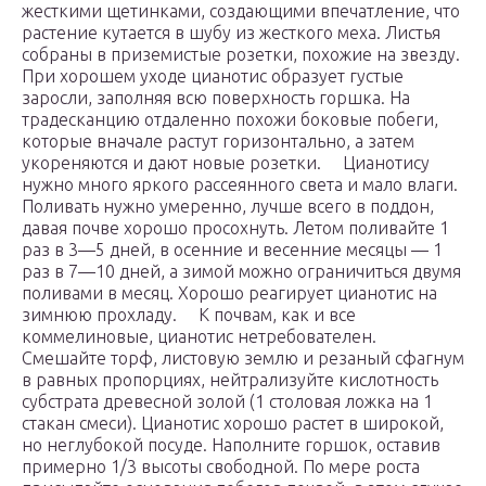
жесткими щетинками, создающими впечатление, что
растение кутается в шубу из жесткого меха. Листья
собраны в приземистые розетки, похожие на звезду.
При хорошем уходе цианотис образует густые
заросли, заполняя всю поверхность горшка. На
традесканцию отдаленно похожи боковые побеги,
которые вначале растут горизонтально, а затем
укореняются и дают новые розетки. Цианотису
нужно много яркого рассеянного света и мало влаги.
Поливать нужно умеренно, лучше всего в поддон,
давая почве хорошо просохнуть. Летом поливайте 1
раз в 3—5 дней, в осенние и весенние месяцы — 1
раз в 7—10 дней, а зимой можно ограничиться двумя
поливами в месяц. Хорошо реагирует цианотис на
зимнюю прохладу. К почвам, как и все
коммелиновые, цианотис нетребователен.
Смешайте торф, листовую землю и резаный сфагнум
в равных пропорциях, нейтрализуйте кислотность
субстрата древесной золой (1 столовая ложка на 1
стакан смеси). Цианотис хорошо растет в широкой,
но неглубокой посуде. Наполните горшок, оставив
примерно 1/3 высоты свободной. По мере роста