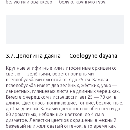
белую или оранжево — белую, крупную губу.
3.7.Целогина даяна — Coelogyne dayana
Крупные эпифитные или литофитные орхидеи со
светло — зелёными, веретеновидными
псевдобульбами высотой от 7 до 25 см. Каждая
псведобульба имеет два зелёных, жёстких, узко —
ланцетных, глянцевых листа на длинных черешках.
Вместе с черешком листья достигает 25 — 70 см. в
длину. Цветоносы поникающие, тонкие, безлистные,
до 1 м. длиной. Каждый цветонос способен нести до
60 ароматных, небольших цветков, до 4 см в
диаметре. Лепестки цветков окрашены в нежный
бежевый или желтоватый оттенок, в то время как