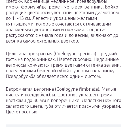
«деток». Корневище недлинное, псевдобульбы
имеют форму яйца, реже – четырехгранника. Бойко
растущие цветоносы увенчаны цветками диаметром
до 11-13 см. Лепестки украшены желтыми
пятнышками, которые сочетаются с отливающим
оранжевым цветоносами и ножками. Соцветия
распускаются с начала года и до весны, включают до
десятка самостоятельных цветков.
Целогина прекрасная (Coelogyne speciosa) – редкий
гость на подоконниках. Цветет скромно. Недлинные
ветоносы кончаются тремя цветками оттенка зелени,
наделенными бежевой губой с узором в крапинку.
Псевдобульба обладает всего одним листом.
Бахромчатая целогина (Coelogyne fimbriata). Малые
листья и псевдобульбы. Цветонос украшен тремя
цветками до 30 мм в поперечнике. Лепестки нежного
салатового цвета, губа отличается красными узорами.
Цветет осенью.