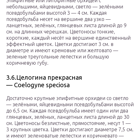
Эпифитные или литофитные орхидеи с
небольшими, яйцевидными, светло — зелёными
псевдобульбами высотой 3 — 4 см. Каждая
псевдобульба несет на вершине два узко —
ланцетных, зелёных, глянцевых листа длиной до 9
см. на длинных черешках. Цветоносы тонкие,
короткие, каждый несёт на вершине единственный
эффектный цветок. Цветки достигают 3 см. в
диаметре и имеют кремовые или желтовато —
зеленые треугольные лепестки и большую
коричневую губу.
3.6.Целогина прекрасная
— Coelogyne speciosa
Достаточно крупные эпифитные орхидеи со светло
— зелёными, яйцевидными псевдобульбами высотой
до 6,5 см. Каждая псевдобульба имеет один или два
глянцевых, зелёных, ланцетных листа длиной до 30
см. Цветоносы безлистные, прямостоячие, несут 1 —
3 крупных цветка. Цветки достигают диаметре 7,5 см.
и имеют зеленоватые лепестки и коричневато —