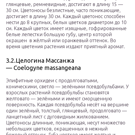
глянцевые, ремневидные, достигают в длину 15 —
30 см. Цветоносы безлистные, часто поникающие,
достигает в длину 30 см. Каждый цветонос способен
нести до 8 крупных, белых цветков диаметром до 10
см. Каждый цветок имеет изящные, гофрированные
белые лепестки большую губу, центр которой
окрашен в жёлтый или оранжевый оттенок. Во
время цветения растения издают приятный аромат.
3.2.Целогина Массанжа
— Coelogyne massangeana
Эпифитные орхидеи с продолговатыми,
коническими, светло — зелёными псевдобульбами. У
взрослых растений псевдобульбы становятся
желтовато — зелёными и имеют сморщенную
поверхность. Каждая псевдобульба несёт на вершине
один зелёный, толстый, глянцевый, продолговато —
ланцетный лист с дуговидным жилкованием.
Цветоносы длинные, поникающая, несут множество
небольших цветков, окрашенных в нежный
бежевый оттенок. Губа цветков имеет желтые и