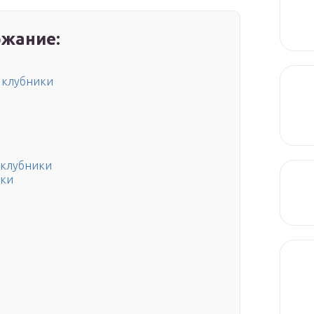
жание:
 клубники
 клубники
ики