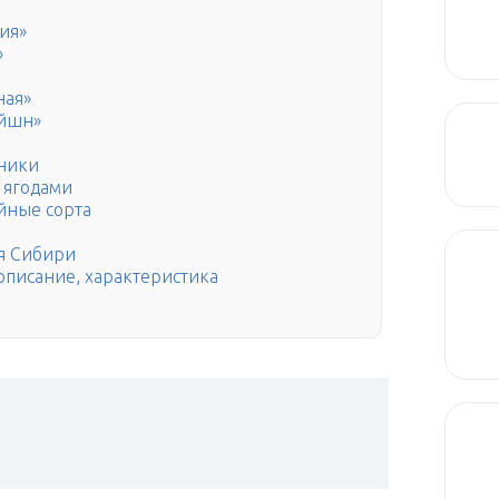
ия»
»
ная»
ейшн»
ники
 ягодами
йные сорта
ля Сибири
описание, характеристика