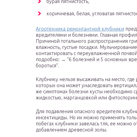
бурая пятнистость,
коричневая, белая, угловатая пятнистос
Агротехника ремонтантной клубники
пред
вредителями и болезнями. Главная профил
Причиной тотального распространения гр
влажность, густые посадки. Мульчировани
контактировать с переувлажненной почвой, 
подробно: → “6 болезней и 5 основных вре
бороться“.
Клубнику нельзя высаживать на место, где 
которых она может унаследовать вертицил
же симптомах болезни кусты необходимо с
жидкостью, марганцовкой или фитоспорин
Для подавления опасного вредителя клубн
инсектициды. Но их можно применять тольк
побегах клубники завелась тля, ее можно 
добавлением древесной золы.