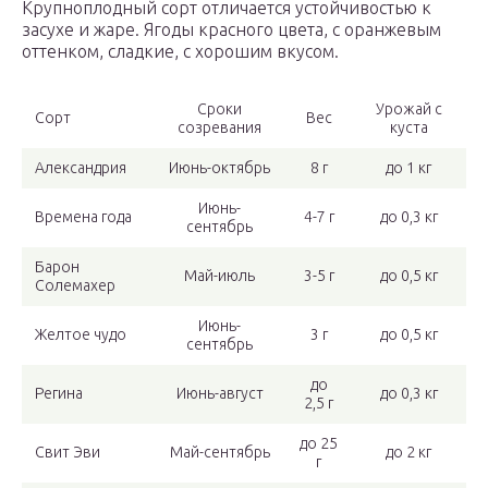
Крупноплодный сорт отличается устойчивостью к
засухе и жаре. Ягоды красного цвета, с оранжевым
оттенком, сладкие, с хорошим вкусом.
Сроки
Урожай с
Сорт
Вес
созревания
куста
Александрия
Июнь-октябрь
8 г
до 1 кг
Июнь-
Времена года
4-7 г
до 0,3 кг
сентябрь
Барон
Май-июль
3-5 г
до 0,5 кг
Солемахер
Июнь-
Желтое чудо
3 г
до 0,5 кг
сентябрь
до
Регина
Июнь-август
до 0,3 кг
2,5 г
до 25
Свит Эви
Май-сентябрь
до 2 кг
г