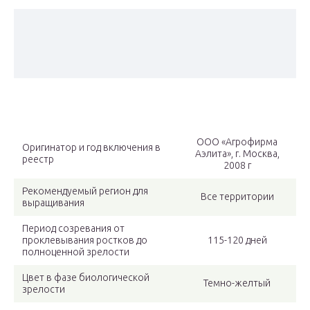
ООО «Агрофирма
Оригинатор и год включения в
Аэлита», г. Москва,
реестр
2008 г
Рекомендуемый регион для
Все территории
выращивания
Период созревания от
проклевывания ростков до
115-120 дней
полноценной зрелости
Цвет в фазе биологической
Темно-желтый
зрелости