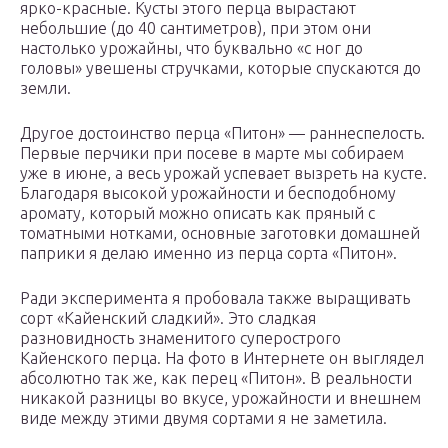
ярко-красные. Кусты этого перца вырастают
небольшие (до 40 сантиметров), при этом они
настолько урожайны, что буквально «с ног до
головы» увешены стручками, которые спускаются до
земли.
Другое достоинство перца «Питон» — раннеспелость.
Первые перчики при посеве в марте мы собираем
уже в июне, а весь урожай успевает вызреть на кусте.
Благодаря высокой урожайности и бесподобному
аромату, который можно описать как пряный с
томатными нотками, основные заготовки домашней
паприки я делаю именно из перца сорта «Питон».
Ради эксперимента я пробовала также выращивать
сорт «Кайенский сладкий». Это сладкая
разновидность знаменитого суперострого
Кайенского перца. На фото в Интернете он выглядел
абсолютно так же, как перец «Питон». В реальности
никакой разницы во вкусе, урожайности и внешнем
виде между этими двумя сортами я не заметила.