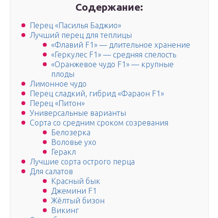
Содержание:
Перец «Пасилья Баджио»
Лучший перец для теплицы
«Флавий F1» — длительное хранение
«Геркулес F1» — средняя спелость
«Оранжевое чудо F1» — крупные
плоды
Лимонное чудо
Перец сладкий, гибрид «Фараон F1»
Перец «Питон»
Универсальные варианты
Сорта со средним сроком созревания
Белозерка
Воловье ухо
Геракл
Лучшие сорта острого перца
Для салатов
Красный бык
Джемини F1
Жёлтый бизон
Викинг