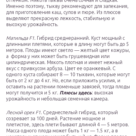
оттенком. Мякоть тыквы очень сочная и сладкая.
Именно поэтому, тыкву рекомендуют для запекания,
для приготовления каш, супов и пюре. Из плюсов
выделяют прекрасную лежкость, стабильную и
высокую урожайность.
Матильда F1
. Гибрид среднеранний. Куст мощный с
длинными плетями, которые в длину могут быть до 5
метров. Плоды имеют светло — желтый цвет кожуры,
а форма у них может быть грушевидная или
цилиндрическая. Мякоть плотная и имеет нежный
вкус с привкусом арбуза. Цвет ее оранжевый. С
одного куста собирают 8 — 10 тыквин, которые могут
быть от 2 кг до 4 кг. Но, если приложить усилия, и
оставить на растении поменьше завязей, тогда плоды
могут получится и 5 кг.
Плюсы здесь
: высокая
урожайность и небольшая семенная камера.
Лесной орех F1
. Среднеспелый гибрид, который
созревает за 100 дней. Растение мощное и
плетистое, здесь плети бывают длиной 4 — 5 метров.
Масса одного плода может быть 1 кг — 1.5 кг, а в