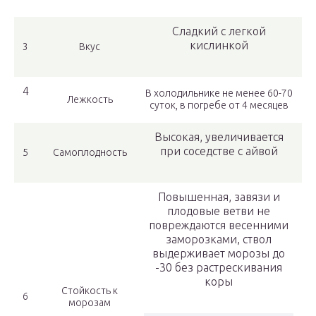
Сладкий с легкой
кислинкой
3
Вкус
4
В холодильнике не менее 60-70
Лежкость
суток, в погребе от 4 месяцев
Высокая, увеличивается
при соседстве с айвой
5
Самоплодность
Повышенная, завязи и
плодовые ветви не
повреждаются весенними
заморозками, ствол
выдерживает морозы до
-30 без растрескивания
коры
Стойкость к
6
морозам