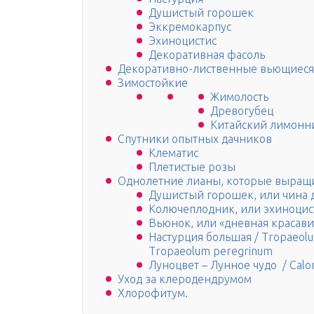
Душистый горошек
Эккремокарпус
Эхиноцистис
Декоративная фасоль
Декоративно-лиственные вьющиеся
Зимостойкие
Жимолость
Древогубец
Китайский лимонн
Спутники опытных дачников
Клематис
Плетистые розы
Однолетние лианы, которые выращи
Душистый горошек, или чина ду
Колючеплодник, или эхиноцисти
Вьюнок, или «дневная красавица
Настурция большая / Tropaeolu
Tropaeolum peregrinum
Луноцвет – Лунное чудо / Calon
Уход за клеродендрумом
Хлорофитум.