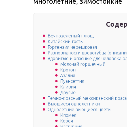
многолетние, зимостойкие
Содер
Вечнозеленый плющ
Китайский гость
Гортензия черешковая
Разновидности древогубца (описани
Ядовитые и опасные для человека р
Молочай горшечный
Кротон
Азалия
Пуансеттия
Кливия
Другие
Темно-красный мексиканский краса
Вьющиеся однолетники
Однолетние вьющиеся цветы
Ипомея
Кобея
Настурция