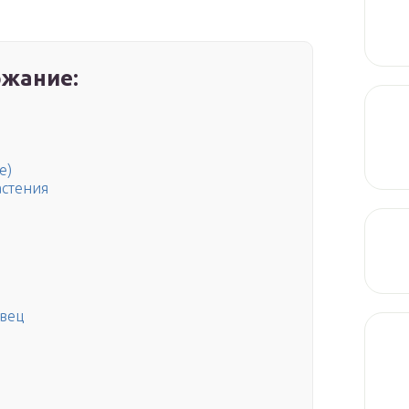
жание:
е)
астения
вец