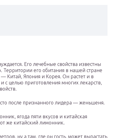
уждается. Его лечебные свойства известны
ю. Территории его обитания в нашей стране
— Китай, Япония и Корея. Он растет и в
 и с целью приготовления многих лекарств,
войств.
место после признанного лидера — женьшеня.
нник, ягода пяти вкусов и китайская
тот же китайский лимонник.
етров, ну а там, где он гость, может вырастать