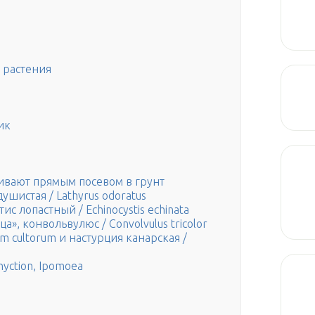
 растения
ик
вают прямым посевом в грунт
шистая / Lathyrus odoratus
с лопастный / Echinocystis echinata
», конвольвулюс / Convolvulus tricolor
m cultorum и настурция канарская /
yction, Ipomoea