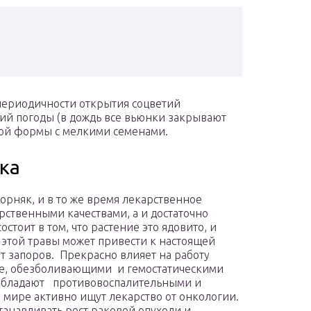
 периодичности открытия соцветий
ний погоды (в дождь все вьюнки закрывают
ной формы с мелкими семенами.
ка
рняк, и в то же время лекарственное
арственными качествами, а и достаточно
стоит в том, что растение это ядовито, и
этой травы может привести к настоящей
от запоров. Прекрасно влияет на работу
же, обезболивающими и гемостатическими
 обладают противовоспалительными и
мире активно ищут лекарство от онкологии.
танавливать рост раковой опухоли и