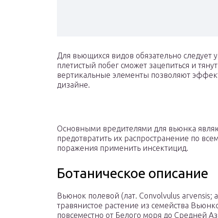
Для вьющихся видов обязательно следует ус
плетистый побег сможет зацепиться и тянут
вертикальные элементы позволяют эффек
дизайне.
Основными вредителями для вьюнка являю
предотвратить их распространение по все
поражения применить инсектицид.
Ботаническое описание
Вьюнок полевой (лат. Convolvulus arvensis;
травянистое растение из семейства Вьюнко
повсеместно от Белого моря до Средней Аз