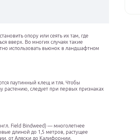
тановить опору или сеять их там, где
ься вверх. Во многих случаях такие
тно использовать вьюнок в ландшафтном
тся паутинный клещ и тля. Чтобы
му растению, следует при первых признаках
 англ. Field Bindweed) — многолетнее
вые длиной до 1,5 метров, растущее
ии, от Аляски до Калифорнии.