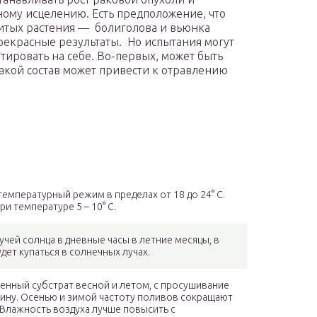
ному исцелению. Есть предположение, что
витых растения — болиголова и вьюнка
прекрасные результаты. Но испытания могут
ировать на себе. Во-первых, может быть
акой состав может привести к отравлению
емпературный режим в пределах от 18 до 24° С.
и температуре 5 – 10° С.
чей солнца в дневные часы в летние месяцы, в
ет купаться в солнечных лучах.
енный субстрат весной и летом, с просушивание
бину. Осенью и зимой частоту поливов сокращают
 Влажность воздуха лучше повысить с