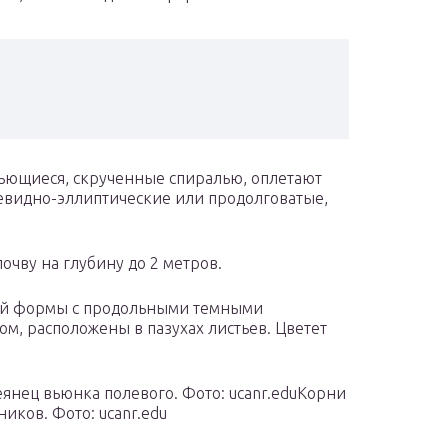
ьющиеся, скрученные спиралью, оплетают
цевидно-эллиптические или продолговатые,
очву на глубину до 2 метров.
ой формы с продольными темными
ом, расположены в пазухах листьев. Цветет
еянец вьюнка полевого. Фото: ucanr.eduКорни
иков. Фото: ucanr.edu