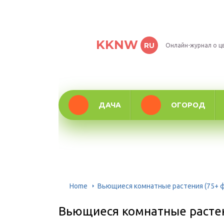
KKNW
RU
Онлайн-журнал о ц
ДАЧА
ОГОРОД
Home
Вьющиеся комнатные растения (75+ 
Вьющиеся комнатные растен