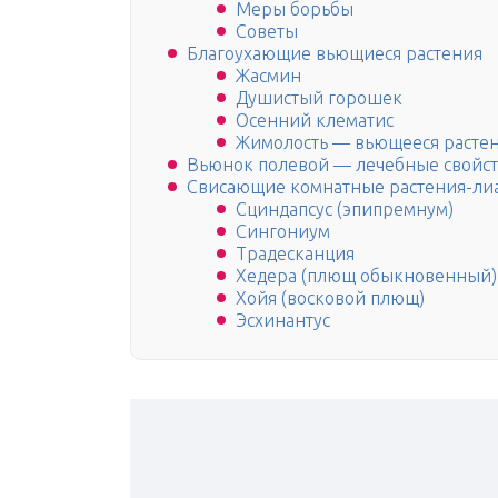
Меры борьбы
Советы
Благоухающие вьющиеся растения
Жасмин
Душистый горошек
Осенний клематис
Жимолость — вьющееся растен
Вьюнок полевой — лечебные свойст
Свисающие комнатные растения-ли
Сциндапсус (эпипремнум)
Сингониум
Традесканция
Хедера (плющ обыкновенный)
Хойя (восковой плющ)
Эсхинантус