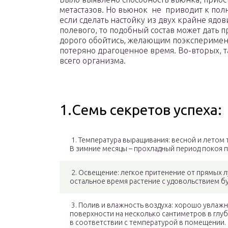
метастазов. Но вьюнок не приводит к пол
если сделать настойку из двух крайне ядо
полевого, то подобный состав может дать 
дорого обойтись, желающим поэксперимент
потеряно драгоценное время. Во-вторых, т
всего организма.
1.Семь секретов успеха:
1. Температура выращивания: весной и летом т
В зимние месяцы – прохладный период покоя пр
2. Освещение: легкое притенение от прямых лу
остальное время растение с удовольствием буд
3. Полив и влажность воздуха: хорошо увлажн
поверхности на несколько сантиметров в глу
в соответствии с температурой в помещении.