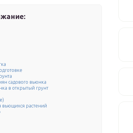
жание:
тка
одготовке
рунта
ян садового вьюнка
юнка в открытый грунт
е)
я вьющихся растений
о