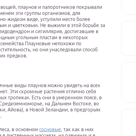
хвощей, плаунов и папоротников покрывали
менем эти группы организмов, для
но-жидком виде, уступили место более
м и цветковым. Не выжили в этой борьбе за
идодендрон и сигиллярия, достигавшие в
мощным угольным пластам в некоторых
 семейства Плауновые непохожи по
ительность, но они унаследовали способ
их предков.
ичные виды плаунов можно увидеть на всех
 нет. Эти скромные растения отлично себя
ых тропиках. Есть они в умеренном поясе, в
 Средиземноморье, на Дальнем Востоке, во
и, Айова), в Новой Зеландии, в предгорьях
.
леса, в основном
сосновые
, так как в них
 в лиственных массивах, на равнинах и в