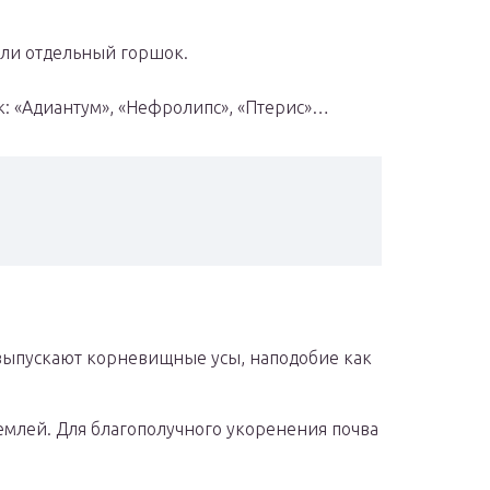
или отдельный горшок.
ак: «Адиантум», «Нефролипс», «Птерис»…
 выпускают корневищные усы, наподобие как
землей. Для благополучного укоренения почва