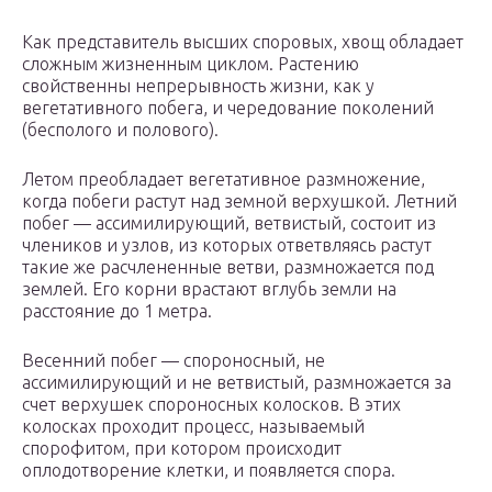
Как представитель высших споровых, хвощ обладает
сложным жизненным циклом. Растению
свойственны непрерывность жизни, как у
вегетативного побега, и чередование поколений
(бесполого и полового).
Летом преобладает вегетативное размножение,
когда побеги растут над земной верхушкой. Летний
побег — ассимилирующий, ветвистый, состоит из
члеников и узлов, из которых ответвляясь растут
такие же расчлененные ветви, размножается под
землей. Его корни врастают вглубь земли на
расстояние до 1 метра.
Весенний побег — спороносный, не
ассимилирующий и не ветвистый, размножается за
счет верхушек спороносных колосков. В этих
колосках проходит процесс, называемый
спорофитом, при котором происходит
оплодотворение клетки, и появляется спора.