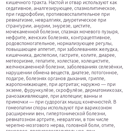
кишечного тракта. Настой и отвар используют как
седативное, аналгезирующее, спазмолитическое,
при гидрофобии, противовоспалительное при
ревматизме, невралгиях, диуретическое при
странгурии, анурии, энурезе, цистите,
мочекаменной болезни, спазмах мочевого пузыря,
нефрите, женских болезнях, контрацептивное,
родовспомогательное, нормализующее регулы,
повышающее аппетит, при заболеваниях желудка,
кишечника, диспепсии, гастрите, колите, диарее,
метеоризме, гепатите, холестазе, холецистите,
желчнокаменной болезни, заболеваниях селезёнки,
нарушении обмена веществ, диатезе, потогонное,
подагре, болезнях органов дыхания, гриппе,
жаропонижающее, при артритах; наружно — при
экземе, фурункулёзе, скрофулёзе, дерматомикозах,
ранозаживляющее, при алопеции; ванны и
примочки — при судорогах мышц конечностей. В
гомеопатии споры используют при варикозном
расширении вен, гипертонической болезни,
ревматозном артрите, невралгии, в том числе
черепно-мозгового нерва, головной боли, отите,