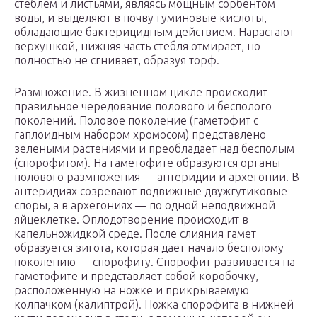
стеблем и листьями, являясь мощным сорбентом
воды, и выделяют в почву гуминовые кислоты,
обладающие бактерицидным действием. Нарастают
верхушкой, нижняя часть стебля отмирает, но
полностью не сгнивает, образуя торф.
Размножение. В жизненном цикле происходит
правильное чередование полового и бесполого
поколений. Половое поколение (гаметофит с
гаплоидным набором хромосом) представлено
зелеными растениями и преобладает над бесполым
(спорофитом). На гаметофите образуются органы
полового размножения — антеридии и архегонии. В
антеридиях созревают подвижные двужгутиковые
споры, а в архегониях — по одной неподвижной
яйцеклетке. Оплодотворение происходит в
капельножидкой среде. После слияния гамет
образуется зигота, которая дает начало бесполому
поколению — спорофиту. Спорофит развивается на
гаметофите и представляет собой коробочку,
расположенную на ножке и прикрываемую
колпачком (калиптрой). Ножка спорофита в нижней