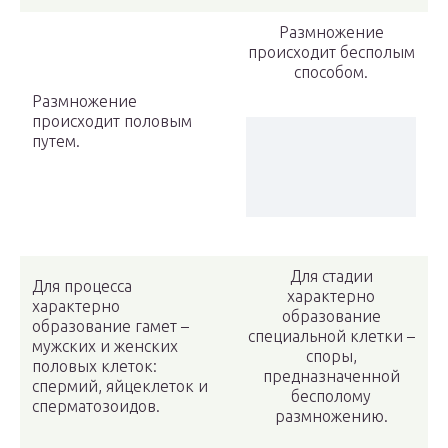
Размножение
происходит бесполым
способом.
Размножение
происходит половым
путем.
Для стадии
Для процесса
характерно
характерно
образование
образование гамет –
специальной клетки –
мужских и женских
споры,
половых клеток:
предназначенной
спермий, яйцеклеток и
бесполому
сперматозоидов.
размножению.