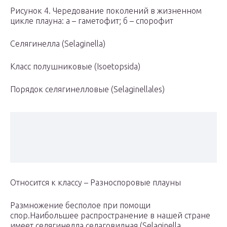
Рисунок 4. Чередование поколений в жизненном
цикле плауна: а – гаметофит; б – спорофит
Селягинелла (Selaginella)
Класс полушниковые (Isoetopsida)
Порядок селягинелловые (Selaginellales)
Относится к классу – Разноспоровые плауны
Размножение бесполое при помощи
спор.Наибольшее распространение в нашей стране
имеет селягинелла селаговидная (Selaginella