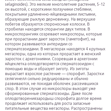
selaginoides). Это мелкие многолетние растения, 5-12
см высотой, с короткими ползучими стеблями,
покрытыми удлиненно-яйцевидными листьями,
образующие рыхлую дерновинку. На верхушке
побегов образуются спороносные колоски. В
стробилах находятся спорангии двух типов. В
микроспорангиях созревают микроспоры, которые
при прорастании дают заросток (гаметофит), на
котором развиваются антеридии со
сперматозоидами. В мегаспорах находятся 4 крупных
мегаспоры, одна из которых прорастает в женский
заросток с архегониями. Созревшая в архегонии
яйцеклетка оплодотворяется сперматозоидом с
помощью воды и образует зиготу. Из зиготы
вырастает взрослое растение — спорофит. Заростки
селягинелл сильно редуцированы и обычно
развиваются, не покидая оболочек рассеившихся
спор. В этом случае из микроспоры выходят уже
сформированные сперматозоиды. Даже после
оплодотворениязародыш спорофита долгое время
продолжает использовать для роста запасные
питательные вещества мегаспоры. Распространены