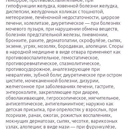
геморрое, противовоспалительное, при
гипофункции желудка, язвенной болезни желудка,
диспепсии, желудочных коликах с тошнотой,
метеоризме, печёночной недостаточности, циррозе
печени, холелитазе, диуретическое — при болезнях
мочевого пузыря, при нарушении обмена веществ,
болезнях предстательной железы, пневмонии,
бронхите, рахите, дерматопатии, скрофулёзе, сыпях,
экземе, угрях, мозолях, бородавках, алопеции. Споры
в народной медицине в виде отвара применяют как
противовоспалительное, гемостатическое,
противоревматическое, спазмолитическое,
противосудорожное, аналгезирующее при
невралгиях, зубной боли; диуретическое при остром
цистите, мочекаменной болезни, дизурии,
желчегонное при заболеваниях печени, гастрите,
энтероколите, закрепляющее при диарее,
обволакивающее, гигроскопическое, мягчительное,
антисептическое, антигельминтное; наружно как
детская присыпка, при опрелостях у взрослых, при
псориазе, ранах, ожогах, рожистых воспалениях,
мокнущих дерматозах, сыпях, чесотке, варикозных
узлах, алопеции; в виде мази — при фурункулёзе,