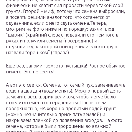
физически не хватит сил прорасти через такой слой
грунта. Второй – миф, потому что семена выбросили,
а посеять решили аналог того, что останется от
одуванчика, если с него сдуть семена.Теперь,
смотрим на фото ниже и по порядку: взяли плод
“шарик” (крайний слева), подавили его немного в
руках и получили семена (посередине) и
штуковинку, к которой они крепились и которую
назвали “орешком” (справа)
Еще раз, запоминаем: это пустышка! Ровное обычное
ничего. Это не сеется!
А вот это сеется! Семена, тот самый пух, замачиваем в
воде на два дня (воду менять). Можно первый день
замочить весь шарик целиком, чтобы легче было
отделить семена от сердцевины. После, сеем
поверхностно, НА хорошо пролитый водой грунт
(можно незначительно присыпать землей) и
накрываем пленкой до появления всходов. На фото
семена, которые были пророщены во влажной