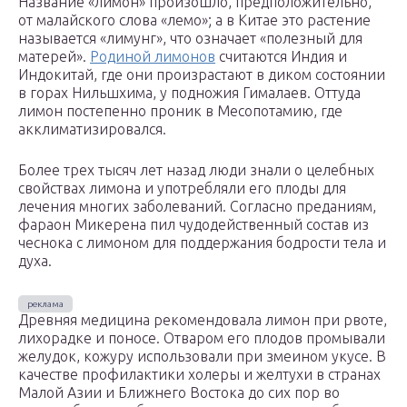
Название «лимон» произошло, предположительно,
от малайского слова «лемо»; а в Китае это растение
называется «лимунг», что означает «полезный для
матерей».
Родиной лимонов
считаются Индия и
Индокитай, где они произрастают в диком состоянии
в горах Нильшхима, у подножия Гималаев. Оттуда
лимон постепенно проник в Месопотамию, где
акклиматизировался.
Более трех тысяч лет назад люди знали о целебных
свойствах лимона и употребляли его плоды для
лечения многих заболеваний. Согласно преданиям,
фараон Микерена пил чудодейственный состав из
чеснока с лимоном для поддержания бодрости тела и
духа.
Древняя медицина рекомендовала лимон при рвоте,
лихорадке и поносе. Отваром его плодов промывали
желудок, кожуру использовали при змеином укусе. В
качестве профилактики холеры и желтухи в странах
Малой Азии и Ближнего Востока до сих пор во