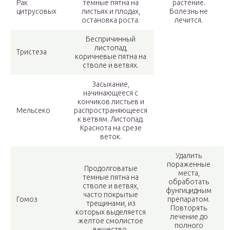
Рак
темные пятна на
растение.
цитрусовых
листьях и плодах,
Болезнь не
остановка роста.
лечится.
Беспричинный
листопад,
Тристеза
коричневые пятна на
стволе и ветвях.
Засыхание,
начинающееся с
кончиков листьев и
Мельсеко
распространяющееся
к ветвям. Листопад.
Краснота на срезе
веток.
Удалить
пораженные
Продолговатые
места,
темные пятна на
обработать
стволе и ветвях,
фунгицидным
часто покрытые
Гомоз
препаратом.
трещинами, из
Повторять
которых выделяется
лечение до
желтое смолистое
полного
вещество.