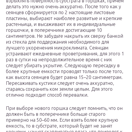
взрыхлять поверхность субстрата в горшках, причем
делать это нужно очень аккуратно. После того как у
сеянцев сформируется по 2 настоящие листовые
пластины, выбирают наиболее развитые и крепкие
растеньица, и высаживают их в индивидуальные
горшочки, в поперечнике достигающие 10
сантиметров. Не забудьте накрыть их сверху банкой
из стекла для поддержания необходимого для
лучшего укоренения микроклимата. Сеянцам
устраивают ежедневные проветривания, для этого 1
раз в сутки на непродолжительное время с них
следует убирать укрытие. Следующую пересадку в
более крупные емкости проводят только после того,
как высота сеянцев будет равна 15–20 сантиметрам.
Пересаживать кустики следует очень аккуратно,
стараясь сохранить ком земли целым. Для этого
отлично подходит способ перевалки.
При выборе нового горшка следует помнить, что он
должен быть в поперечнике больше старого
примерно на 50–60 мм. Если взять более крупную
емкость, то в субстрате, который будет не занят
корнями, начнет скапливаться влага, что приведет к