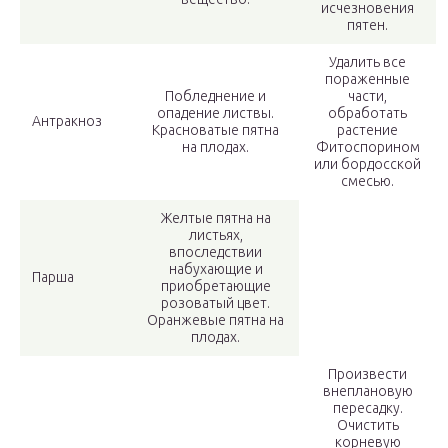
исчезновения
пятен.
Удалить все
пораженные
Побледнение и
части,
опадение листвы.
обработать
Антракноз
Красноватые пятна
растение
на плодах.
Фитоспорином
или бордосской
смесью.
Желтые пятна на
листьях,
впоследствии
набухающие и
Парша
приобретающие
розоватый цвет.
Оранжевые пятна на
плодах.
Произвести
внеплановую
пересадку.
Очистить
корневую