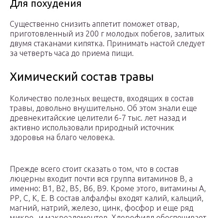
Для похудения
Существенно снизить аппетит поможет отвар,
приготовленный из 200 г молодых побегов, залитых
двумя стаканами кипятка. Принимать настой следует
за четверть часа до приема пищи.
Химический состав травы
Количество полезных веществ, входящих в состав
травы, довольно внушительно. Об этом знали еще
древнекитайские целители 6-7 тыс. лет назад и
активно использовали природный источник
здоровья на благо человека.
Прежде всего стоит сказать о том, что в состав
люцерны входит почти вся группа витаминов В, а
именно: В1, В2, В5, В6, В9. Кроме этого, витамины А,
РР, С, К, Е. В состав алфалфы входят калий, кальций,
магний, натрий, железо, цинк, фосфор и еще ряд
микро- и макроэлементов. Хлорофилл обеспечивает