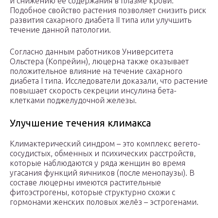
и снижению её содержания в плазме крови.
Подобное свойство растения позволяет снизить риск
развития сахарного диабета II типа или улучшить
течение данной патологии.
Согласно данным работников Университета
Ольстера (Копрейин), люцерна также оказывает
положительное влияние на течение сахарного
диабета I типа. Исследователи доказали, что растение
повышает скорость секреции инсулина бета-
клетками поджелудочной железы.
Улучшение течения климакса
Климактерический синдром – это комплекс вегето-
сосудистых, обменных и психических расстройств,
которые наблюдаются у ряда женщин во время
угасания функций яичников (после менопаузы). В
составе люцерны имеются растительные
фитоэстрогены, которые структурно схожи с
гормонами женских половых желёз – эстрогенами.