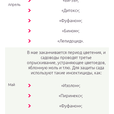
«Би-58»;
Апрель
«Дитокс»;
«Фуфанон»;
«Бином»;
«Лепидоцид».
В мае заканчивается период цветения, и
садоводы проводят третье
опрыскивание, устраняющее цветоедов,
яблонную моль и тлю. Для защиты сада
используют такие инсектициды, как:
Май
«Изолон»;
«Пиринекс»;
«Фуфанон»;