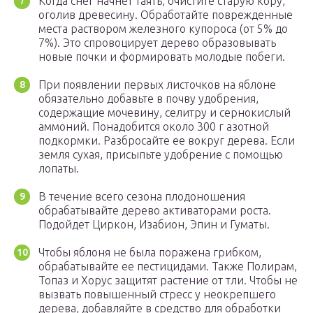
Когда снег начнет таять, очистите старую кору,
оголив древесину. Обработайте поврежденные
места раствором железного купороса (от 5% до
7%). Это спровоцирует дерево образовывать
новые почки и формировать молодые побеги.
При появлении первых листочков на яблоне
обязательно добавьте в почву удобрения,
содержащие мочевину, селитру и сернокислый
аммоний. Понадобится около 300 г азотной
подкормки. Разбросайте ее вокруг дерева. Если
земля сухая, присыпьте удобрение с помощью
лопаты.
В течение всего сезона плодоношения
обрабатывайте дерево активаторами роста.
Подойдет Циркон, Изабион, Эпин и Гуматы.
Чтобы яблоня не была поражена грибком,
обрабатывайте ее пестицидами. Также Полирам,
Топаз и Хорус защитят растение от тли. Чтобы не
вызвать повышенный стресс у неокрепшего
дерева, добавляйте в средство для обработки