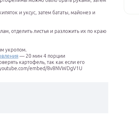
картофелины можно было брать руками, затем
ипяток и уксус, затем бататы, майонез и
лам, отделить листья и разложить их по краю
ым укропом.
овления
— 20 мин 4 порции
верять картофель, так как если его
ww.youtube.com/embed/8v8NVWDgV1U