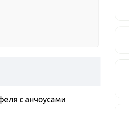
феля с анчоусами