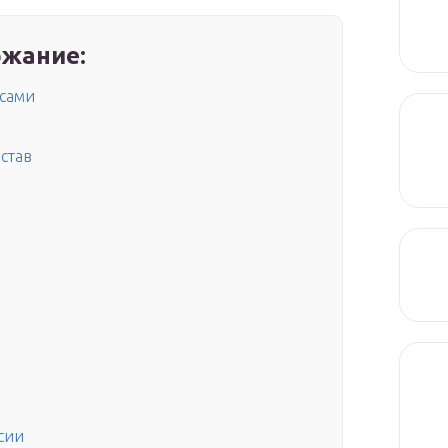
жание:
усами
став
сии