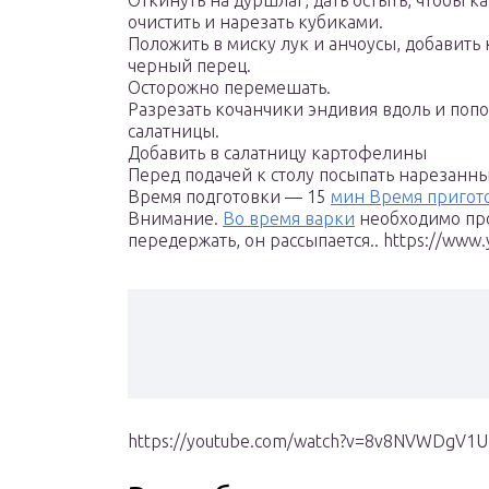
Откинуть на дуршлаг, дать остыть, чтобы 
очистить и нарезать кубиками.
Положить в миску лук и анчоусы, добавить к
черный перец.
Осторожно перемешать.
Разрезать кочанчики эндивия вдоль и попо
салатницы.
Добавить в салатницу картофелины
Перед подачей к столу посыпать нарезанн
Время подготовки — 15
мин Время пригот
Внимание.
Во время варки
необходимо про
передержать, он рассыпается.. https://w
https://youtube.com/watch?v=8v8NVWDgV1U