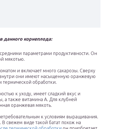
в данного корнеплода:
я средними параметрами продуктивности. Он
ой мякотью.
оматом и включает много сахарозы. Сверху
а внутри они имеют насыщенную оранжевую
м термической обработки.
остью к уходу, имеет сладкий вкус и
, а также витамина А. Для клубней
нная оранжевая мякоть.
 нетребовательным к условиям выращивания.
. В свежем виде такой батат похож на
сле термической обработки
он приобретает