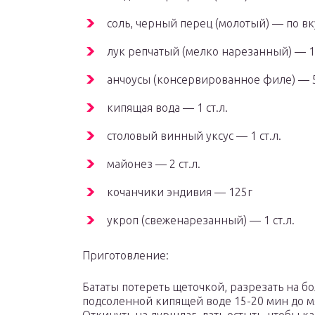
соль, черный перец (молотый) — по вк
лук репчатый (мелко нарезанный) — 1
анчоусы (консервированное филе) — 
кипящая вода — 1 ст.л.
столовый винный уксус — 1 ст.л.
майонез — 2 ст.л.
кочанчики эндивия — 125г
укроп (свеженарезанный) — 1 ст.л.
Приготовление:
Бататы потереть щеточкой, разрезать на б
подсоленной кипящей воде 15-20 мин до мя