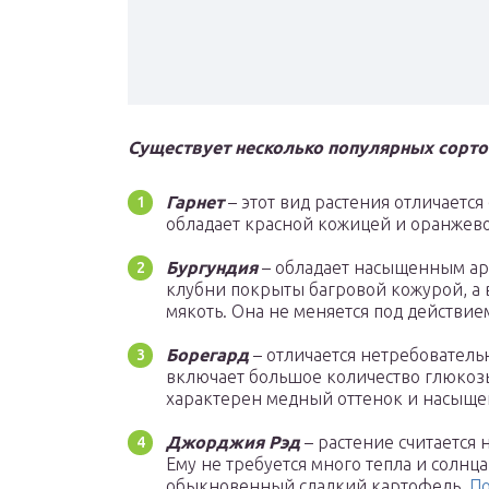
Существует несколько популярных сорто
Гарнет
– этот вид растения отличаетс
обладает красной кожицей и оранжев
Бургундия
– обладает насыщенным ар
клубни покрыты багровой кожурой, 
мякоть. Она не меняется под действие
Борегард
– отличается нетребовательн
включает большое количество глюкозы
характерен медный оттенок и насыще
Джорджия Рэд
– растение считается
Ему не требуется много тепла и солнца
обыкновенный сладкий картофель.
По