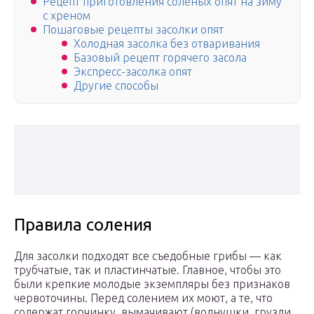
Рецепт приготовления солёных опят на зиму
с хреном
Пошаговые рецепты засолки опят
Холодная засолка без отваривания
Базовый рецепт горячего засола
Экспресс-засолка опят
Другие способы
Правила соления
Для засолки подходят все съедобные грибы — как
трубчатые, так и пластинчатые. Главное, чтобы это
были крепкие молодые экземпляры без признаков
червоточины. Перед солением их моют, а те, что
содержат горчинку, вымачивают (волнушки, грузди,