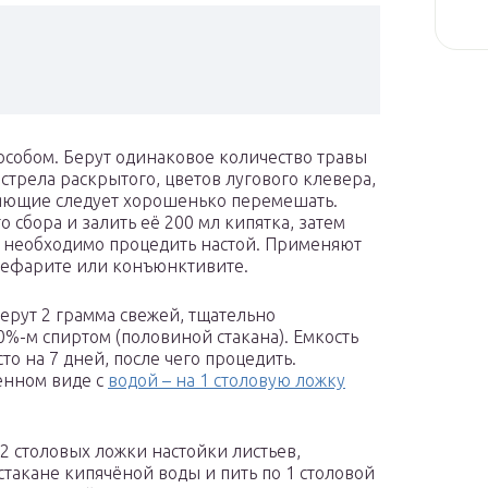
пособом. Берут одинаковое количество травы
острела раскрытого, цветов лугового клевера,
вляющие следует хорошенько перемешать.
о сбора и залить её 200 мл кипятка, затем
ия необходимо процедить настой. Применяют
блефарите или конъюнктивите.
ерут 2 грамма свежей, тщательно
%-м спиртом (половиной стакана). Емкость
то на 7 дней, после чего процедить.
енном виде с
водой – на 1 столовую ложку
2 столовых ложки настойки листьев,
стакане кипячёной воды и пить по 1 столовой