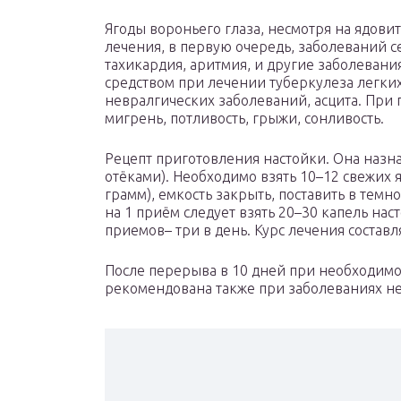
Ягоды вороньего глаза, несмотря на ядови
лечения, в первую очередь, заболеваний с
тахикардия, аритмия, и другие заболевани
средством при лечении туберкулеза легки
невралгических заболеваний, асцита. При п
мигрень, потливость, грыжи, сонливость.
Рецепт приготовления настойки. Она назна
отёками). Необходимо взять 10–12 свежих я
грамм), емкость закрыть, поставить в темн
на 1 приём следует взять 20–30 капель наст
приемов– три в день. Курс лечения составл
После перерыва в 10 дней при необходимос
рекомендована также при заболеваниях н