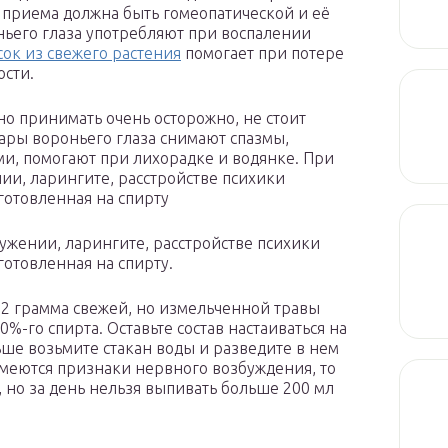
 приема должна быть гомеопатической и её
ньего глаза употребляют при воспалении
сок из свежего растения
помогает при потере
ости.
но принимать очень осторожно, не стоит
вары вороньего глаза снимают спазмы,
и, помогают при лихорадке и водянке. При
и, ларингите, расстройстве психики
готовленная на спирту
жении, ларингите, расстройстве психики
готовленная на спирту.
 2 грамма свежей, но измельченной травы
0%-го спирта. Оставьте состав настаиваться на
ше возьмите стакан воды и разведите в нем
имеются признаки нервного возбуждения, то
, но за день нельзя выпивать больше 200 мл