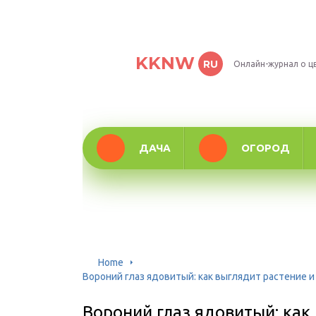
KKNW
RU
Онлайн-журнал о ц
ДАЧА
ОГОРОД
Home
Вороний глаз ядовитый: как выглядит растение 
Вороний глаз ядовитый: как