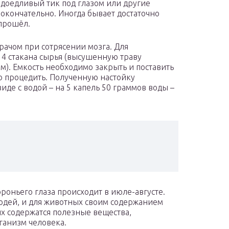
надоедливый тик под глазом или другие
окончательно. Иногда бывает достаточно
 прошёл.
врачом при сотрясении мозга. Для
 4 стакана сырья (высушенную траву
мм). Емкость необходимо закрыть и поставить
го процедить. Полученную настойку
де с водой – на 5 капель 50 граммов воды –
ороньего глаза происходит в июле-августе.
людей, и для животных своим содержанием
их содержатся полезные вещества,
ганизм человека.