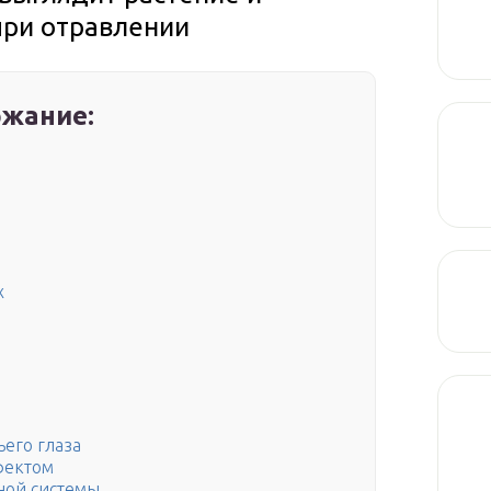
при отравлении
жание:
х
его глаза
фектом
ной системы