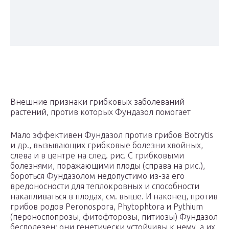
Внешние признаки грибковых заболеваний
растений, против которых Фундазол помогает
Мало эффективен Фундазол против грибов Botrytis
и др., вызывающих грибковые болезни хвойных,
слева и в центре на след. рис. С грибковыми
болезнями, поражающими плоды (справа на рис.),
бороться Фундазолом недопустимо из-за его
вредоносности для теплокровных и способности
накапливаться в плодах, см. выше. И наконец, против
грибов родов Peronospora, Phytophtora и Pythium
(пероноспопрозы, фитофторозы, питиозы) Фундазол
бесполезен: они генетически устойчивы к нему, а их