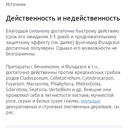
Источник
Действенность и недейственность
Благодаря сильному достаточно быстрому действию
(срок его ожидания 3-5 дней) и продолжительному
защитному эффекту (см. далее) фунгицид Фундазол
достаточно популярен. Однако его возможности не
безграничны.
Препараты с беномилом, и Фундазол в т.ч.,
достаточно действенны против вредоносных грибов
родов Cladosponum, Colletotrichum, Cylindrocarpon,
Fusarium, Marssomia, Phialiphora, Rhistoctonia,
Sclerotinia, Septoria, Verticillium и др. Внешне они
проявляют себя в пятнистости листьев, мучнистой
росе, серых и белых сухих гнилях,
мильдью
декоративных и строевых лиственных деревьев, см.
рис.