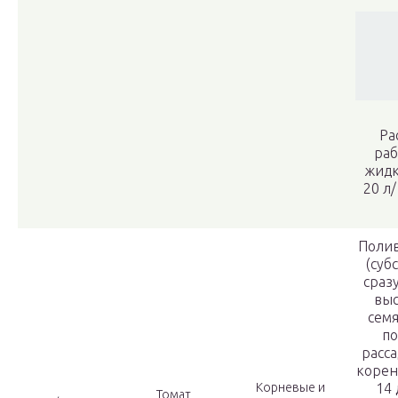
Ра
раб
жидк
20 л
Полив
(суб
сраз
выс
сем
по
расс
корен
Корневые и
14
Томат