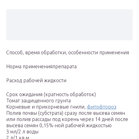
Спо­соб, вре­мя об­ра­бот­ки, осо­бен­нос­ти при­ме­не­ния
Нор­ма при­ме­не­нияпре­па­ра­та
Расход рабочей жидкости
Срок ожи­да­ния (крат­ность об­ра­бо­ток)
Томат защищенного грунта
Корневые и прикорневые гнили,
фитофтороз
Полив почвы (субстрата) сразу после высева семян
или полив рассады под корень через 14 дней после
высева семян 0,15%-ной рабочей жидкостью
3 мл/2 л воды
2 л/1 кв.м