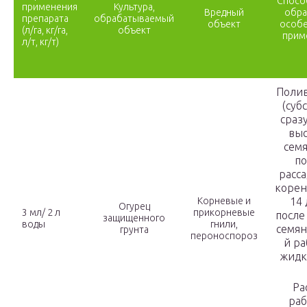
Спосо
применения
Культура,
Вредный
обра
препарата
обрабатываемый
объект
особ
(л/га, кг/га,
объект
прим
л/т, кг/т)
Полив
(суб
сраз
выс
сем
по
расс
корен
Корневые и
14
Огурец
3 мл/ 2 л
прикорневые
после
защищенного
воды
гнили,
семян
грунта
пероноспороз
й р
жидк
Ра
раб