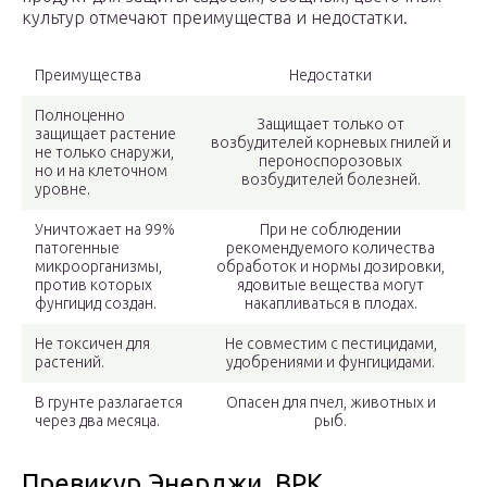
культур отмечают преимущества и недостатки.
Преимущества
Недостатки
Полноценно
Защищает только от
защищает растение
возбудителей корневых гнилей и
не только снаружи,
пероноспорозовых
но и на клеточном
возбудителей болезней.
уровне.
Уничтожает на 99%
При не соблюдении
патогенные
рекомендуемого количества
микроорганизмы,
обработок и нормы дозировки,
против которых
ядовитые вещества могут
фунгицид создан.
накапливаться в плодах.
Не токсичен для
Не совместим с пестицидами,
растений.
удобрениями и фунгицидами.
В грунте разлагается
Опасен для пчел, животных и
через два месяца.
рыб.
Превикур Энерджи, ВРК