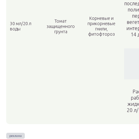
после
поли
пе
Корневые и
Томат
веге
30 мл/20 л
прикорневые
защищенного
инте
воды
гнили,
грунта
фитофтороз
14 
Ра
раб
жидк
20 л