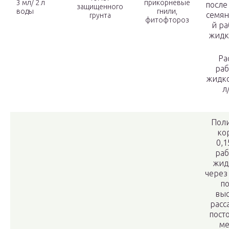
3 мл/ 2 л
прикорневые
после
защищенного
воды
гнили,
семян
грунта
фитофтороз
й р
жидк
Ра
раб
жидко
л
Пол
ко
0,
раб
жид
через
п
выс
расс
пост
ме