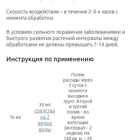
Скорость воздействия – в течение 2-4-х часов с
момента обработки.
В условиях сильного поражения заболеваниями и
быстрого развития растений интервалы между
обработками не должны превышать 7-14 дней.
Инструкция по применению
Полив
рассады через
3 суток с
момента
высадки в
грунт. Второй
30 мл
и третий
средства
полив – во
на 2
Те же
время
вегетации
ведра
(интервал – 2
воды
недели). На
100 кв. м. – 20