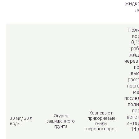
жидко
л
Пол
ко
0,
раб
жид
через
п
выс
расс
пост
ме
после
поли
пе
Корневые и
Огурец
веге
30 мл/ 20 л
прикорневые
защищенного
инте
воды
гнили,
грунта
пероноспороз
14 