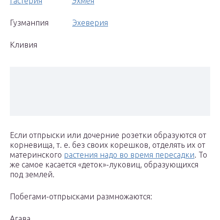
Гастерия
Эхмея
Гузманпия
Эхеверия
Кливия
Если отпрыски или дочерние розетки образуются от
корневища, т. е. без своих корешков, отделять их от
материнского
растения надо во время пересадки
. То
же самое касается «деток»-луковиц, образую­щихся
под землей.
Побегами-отпрысками размножаются:
Агава