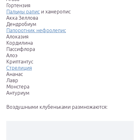
Гортензия
Пальмы рапис
и хамеропис
Акка Зеллова
Дендробиум
Папоротник нефролепис
Алоказия
Кордилина
Пассифлора
Алоэ
Криптантус
Стрелиция
Ананас
Лавр
Монстера
Антуриум
Воздушными клубеньками размножаются: