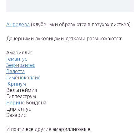
Анредера
(клубеньки образуются в пазухах листьев)
Дочерними луковицами-детками размножаются:
Амариллис
Гемантус
Зефирантес
Валотта
Гименокаллис
Кринум
Вельтгеймия
Гиппеаструм
Нерине
Бойдена
Циртантус
Эвхарис
И почти все другие амариллисо­вые.