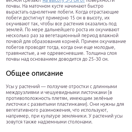
весной срезают
на высоту 3-5 см от
поверхности
почвы. На маточном кусте начинают быстро
вырастать однолетние побеги. Когда отрастающие
побеги достигнут примерно 15 см в высоту, их
окучивают так, чтобы все растения оказались под
землей. По мере дальнейшего роста их окучивают
несколько раз за вегетационный период влажной
почвой для образования корней. Причем окучивание
побегов проводят тогда, когда они еще молодые,
травянистые, а не одревесневшие. Толщина слоя
почвы над основанием доводится до 25-30 см.
Общее описание
Усы у растений — ползучие отростки с длинными
междоузлиями и чешуевидными листочками (в
противоположность плетям, имеющим зелёные
листочки с развитыми пластинками). Они нужны для
вегетативного размножения, что используют,
например, при культуре земляники. У растений усы
зовутся также надземными столонами.