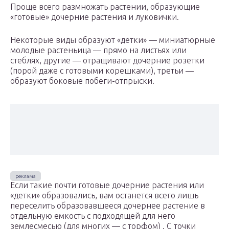
Проще всего размножать растении, образующие
«готовые» до­черние растения и луковички.
Некоторые виды образуют «детки» — миниатюрные
молодые растеньица — прямо на листьях или
стеблях, другие — отращива­ют дочерние розетки
(порой даже с готовыми корешками), третьи —
образуют боковые побеги-отпрыски.
Если такие почти готовые дочерние растения или
«детки» обра­зовались, вам останется всего лишь
переселить образовавшееся дочернее растение в
отдельную емкость с подходящей для него
землесмесью (для многих — с торфом) . С точки