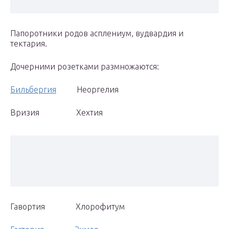
Папоротники родов асплениум, вудвардия и
тектария.
Дочерними розетками размножаются:
Бильбергия
Неоргелия
Вризия Хехтия
Гавортия Хлорофитум