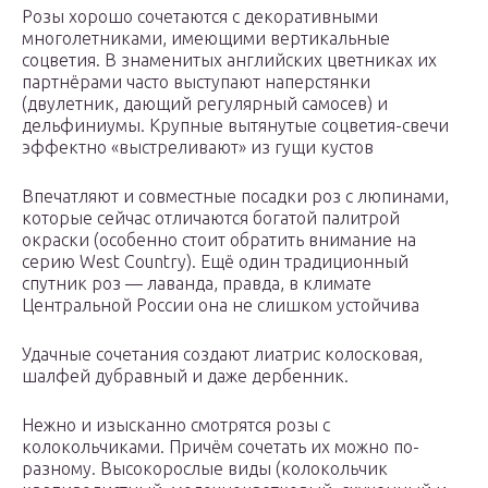
Розы хорошо сочетаются с декоративными
многолетниками, имеющими вертикальные
соцветия. В знаменитых англий­ских цветниках их
партнёрами часто выступают наперстянки
(двулетник, дающий регулярный самосев) и
дельфиниумы. Крупные вытянутые соцветия-свечи
эффектно «выстреливают» из гущи кустов
Впечатляют и совместные посадки роз с люпинами,
которые сейчас отличаются богатой палитрой
окраски (особенно стоит обратить внимание на
серию West Country). Ещё один традиционный
спутник роз — лаванда, правда, в климате
Центральной России она не слишком устойчива
Удачные сочетания создают лиатрис колосковая,
шалфей дубравный и даже дербенник.
Нежно и изысканно смотрятся розы с
колокольчиками. Причём сочетать их можно по-
разному. Высокорослые виды (колокольчик