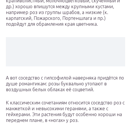
крапиволистный, молочноцветковый, скученный и
др.) хорошо впишутся между крупными кустами,
например роз из группы шрабов, а низкие (к.
карпатский, Пожарского, Портеншлага и пр.)
подойдут для обрамления края цветника.
А вот соседство с гипсофилой наверняка придётся по
душе романтикам: розы буквально утопают в
воздушных белых облаках её соцветий.
К классическим сочетаниям относится соседство роз с
манжеткой и невысокими геранями, а также с
гейхерами. Эти растения будут особенно хороши на
перед­нем плане, в «ногах» у роз.