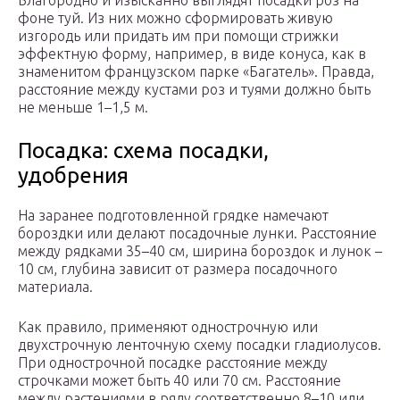
Благородно и изысканно выглядят посадки роз на
фоне туй. Из них можно сформировать живую
изгородь или придать им при помощи стрижки
эффектную форму, например, в виде конуса, как в
знаменитом французском парке «Багатель». Правда,
расстоя­ние между кустами роз и туями должно быть
не меньше 1–1,5 м.
Посадка: схема посадки,
удобрения
На заранее подготовленной грядке намечают
бороздки или делают посадочные лунки. Расстояние
между рядками 35–40 см, ширина бороздок и лунок –
10 см, глубина зависит от размера посадочного
материала.
Как правило, применяют однострочную или
двухстрочную ленточную схему посадки гладиолусов.
При однострочной посадке расстояние между
строчками может быть 40 или 70 см. Расстояние
между растениями в ряду соответственно 8–10 или