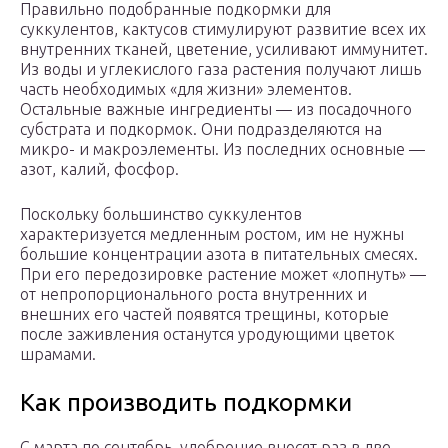
Правильно подобранные подкормки для
суккулентов, кактусов стимулируют развитие всех их
внутренних тканей, цветение, усиливают иммунитет.
Из воды и углекислого газа растения получают лишь
часть необходимых «для жизни» элементов.
Остальные важные ингредиенты — из посадочного
субстрата и подкормок. Они подразделяются на
микро- и макроэлементы. Из последних основные —
азот, калий, фосфор.
Поскольку большинство суккулентов
характеризуется медленным ростом, им не нужны
большие концентрации азота в питательных смесях.
При его передозировке растение может «лопнуть» —
от непропорционального роста внутренних и
внешних его частей появятся трещины, которые
после заживления останутся уродующими цветок
шрамами.
Как производить подкормки
С марта по сентябрь, удобрение вносят раз в две