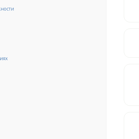
жности
виях