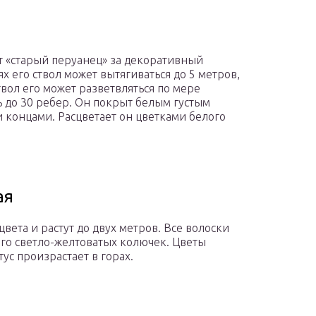
т «старый перуанец» за декоративный
х его ствол может вытягиваться до 5 метров,
твол его может разветвляться по мере
ь до 30 ребер. Он покрыт белым густым
 концами. Расцветает он цветками белого
ая
цвета и растут до двух метров. Все волоски
ого светло-желтоватых колючек. Цветы
ус произрастает в горах.