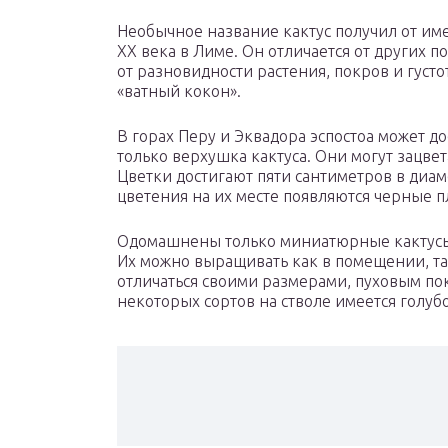
Необычное название кактус получил от им
XX века в Лиме. Он отличается от других 
от разновидности растения, покров и густот
«ватный кокон».
В горах Перу и Эквадора эспостоа может до
только верхушка кактуса. Они могут зацве
Цветки достигают пяти сантиметров в диам
цветения на их месте появляются черные 
Одомашнены только миниатюрные кактусы, 
Их можно выращивать как в помещении, так
отличаться своими размерами, пуховым пок
некоторых сортов на стволе имеется голуб