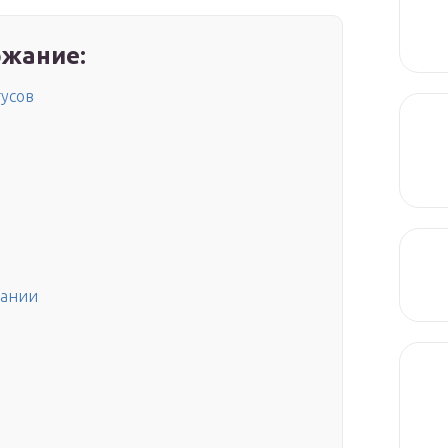
жание:
тусов
вании