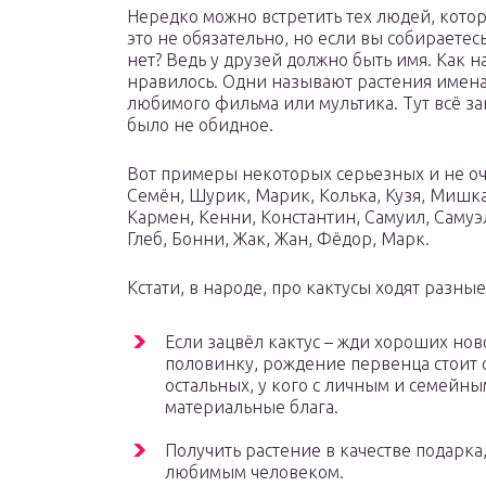
Нередко можно встретить тех людей, котор
это не обязательно, но если вы собираетесь
нет? Ведь у друзей должно быть имя. Как на
нравилось. Одни называют растения имена
любимого фильма или мультика. Тут всё за
было не обидное.
Вот примеры некоторых серьезных и не оч
Семён, Шурик, Марик, Колька, Кузя, Мишка,
Кармен, Кенни, Константин, Самуил, Самуэл
Глеб, Бонни, Жак, Жан, Фёдор, Марк.
Кстати, в народе, про кактусы ходят разны
Если зацвёл кактус – жди хороших но
половинку, рождение первенца стоит о
остальных, у кого с личным и семейным
материальные блага.
Получить растение в качестве подарка,
любимым человеком.