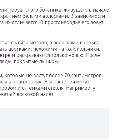
ени перуанского ботаника, живущего в начале
покрытием белыми волосками. В зависимости
а их отличается. В простонародье его зовут
стигать пяти метров, а волосками покрыта
тать цветками, похожими на колокольчики.
етре и раскрываются только ночью. После
плоды, покрытые пушком.
которые не растут более 70 сантиметров.
 и в оранжереях. Эти растения могут
ровом и оттенками стебля. Например, у
оватый восковой налет.