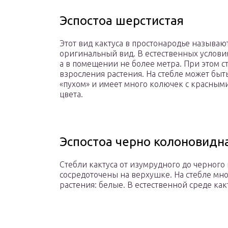
Эспостоа шерстистая
Этот вид кактуса в простонародье называю
оригинальный вид. В естественных условия
а в помещении не более метра. При этом с
взросления растения. На стебле может быт
«пухом» и имеет много колючек с красными
цвета.
Эспостоа черно колоновидн
Стебли кактуса от изумрудного до черного 
сосредоточены на верхушке. На стебле мн
растения: белые. В естественной среде какт