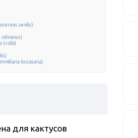
ereus senilis)
celsianus)
rollii)
is)
millaria bocasana)
ена для кактусов