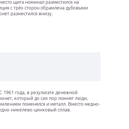
Вместо щита номинал разместился на
иция с трёх сторон обрамлена дубовыми
онет разместился внизу.
С 1961 года, в результате денежной
онет, который до сих пор помнят люди,
рмлением поменялся и металл. Вместо медно-
медно-никелево-цинковый сплав.