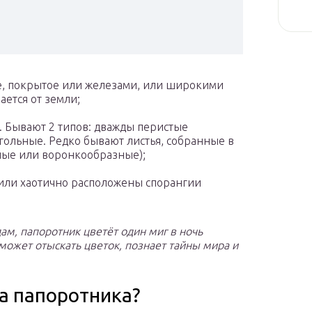
, покрытое или железами, или широкими
ется от земли;
а. Бывают 2 типов: дважды перистые
ольные. Редко бывают листья, собранные в
ные или воронкообразные);
 или хаотично расположены спорангии
ам, папоротник цветёт один миг в ночь
сможет отыскать цветок, познает тайны мира и
а папоротника?