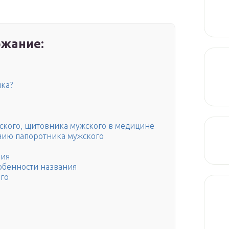
жание:
ика?
кого, щитовника мужского в медицине
нию папоротника мужского
ния
обенности названия
го