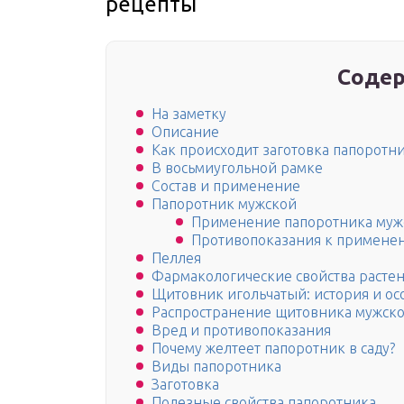
рецепты
Содер
На заметку
Описание
Как происходит заготовка папоротн
В восьмиугольной рамке
Состав и применение
Папоротник мужской
Применение папоротника мужс
Противопоказания к примене
Пеллея
Фармакологические свойства расте
Щитовник игольчатый: история и ос
Распространение щитовника мужско
Вред и противопоказания
Почему желтеет папоротник в саду?
Виды папоротника
Заготовка
Полезные свойства папоротника