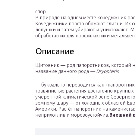
спор.
В природе на одном месте кочедыжник раст
Кочедыжники просто обожают слизни. Их с
ловушки и затем убирают и уничтожают. М
обработав их для профилактики метальдег
Описание
Щитовник — род папоротников, который на
название данного рода
— Dryopteris
— буквально переводится как «папоротник
травянистые растения достаточно крупных
умеренной климатической зоне Северного 
земному шару — от холодных областей Ев
Америки. Растёт папоротник на каменистых 
неприхотлив и морозоустойчив.
Внешний в