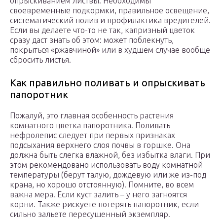
опрыскиванием листвы. Необходимы
своевременные подкормки, правильное освещение,
систематический полив и профилактика вредителей.
Если вы делаете что-то не так, капризный цветок
сразу даст знать об этом: может поблекнуть,
покрыться «ржавчиной» или в худшем случае вообще
сбросить листья.
Как правильно поливать и опрыскивать
папоротник
Пожалуй, это главная особенность растения
комнатного цветка папоротника. Поливать
нефролепис следует при первых признаках
подсыхания верхнего слоя почвы в горшке. Она
должна быть слегка влажной, без избытка влаги. При
этом рекомендовано использовать воду комнатной
температуры (берут талую, дождевую или же из-под
крана, но хорошо отстоянную). Помните, во всем
важна мера. Если куст залить – у него загноятся
корни. Также рискуете потерять папоротник, если
сильно зальете пересушенный экземпляр.