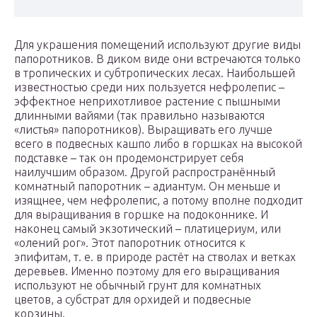
Для украшения помещений используют другие виды
папоротников. В диком виде они встречаются только
в тропических и субтропических лесах. Наибольшей
известностью среди них пользуется нефролепис –
эффектное неприхотливое растение с пышными
длинными вайями (так правильно называются
«листья» папоротников). Выращивать его лучше
всего в подвесных кашпо либо в горшках на высокой
подставке – так он продемонстрирует себя
наилучшим образом. Другой распространённый
комнатный папоротник – адиантум. Он меньше и
изящнее, чем нефролепис, а потому вполне подходит
для выращивания в горшке на подоконнике. И
наконец самый экзотический – платицериум, или
«олений рог». Этот папоротник относится к
эпифитам, т. е. в природе растёт на стволах и ветках
деревьев. Именно поэтому для его выращивания
используют не обычный грунт для комнатных
цветов, а субстрат для орхидей и подвесные
корзины.