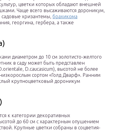
культур, цветки которых обладают внешней
шками. Чаще всего высаживаются дороникум,
, садовые хризантемы,
брахикома
ания, георгина, гербера, а также
а)
ами диаметром до 10 см золотисто-желтого
ник в саду может быть представлен
rientale, D.caucasicum), высотой не более
низкорослым сортом «Голд Дварф». Ранним
ослый крупноцветковый дороникум
)
тся к категории декоративных
ысотой до 60 см с характерным опушением
ствой. Крупные цветки собраны в соцветия-