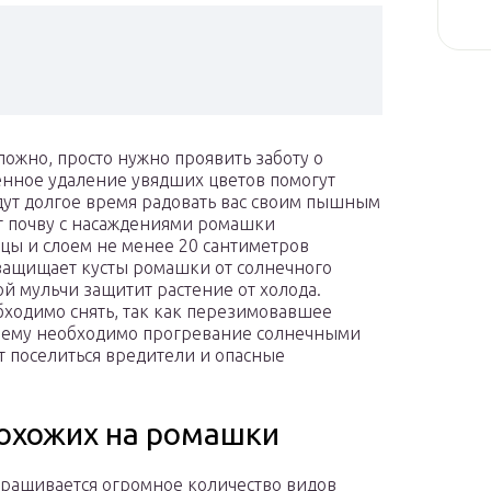
ожно, просто нужно проявить заботу о
енное удаление увядших цветов помогут
удут долгое время радовать вас своим пышным
 почву с насаждениями ромашки
яцы и слоем не менее 20 сантиметров
защищает кусты ромашки от солнечного
лой мульчи защитит растение от холода.
обходимо снять, так как перезимовавшее
го ему необходимо прогревание солнечными
ут поселиться вредители и опасные
похожих на poмaшки
ыращивается огромное количество видов