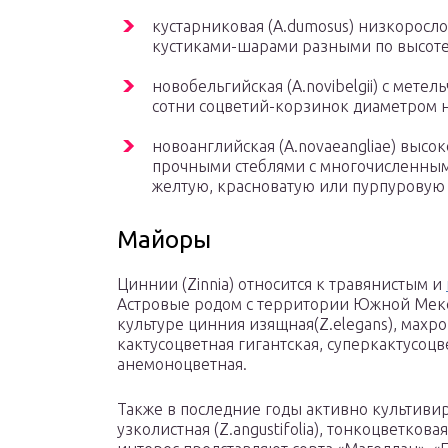
кустарниковая (A.dumosus) низкоросл
кустиками-шарами разными по высоте
новобельгийская (A.novibelgii) с мет
сотни соцветий-корзинок диаметром н
новоанглийская (A.novaeangliae) высо
прочными стеблями с многочисленны
желтую, красноватую или пурпуровую
Майоры
Циннии (Zinniа) относится к травянистым и
Астровые родом с территории Южной Мекс
культуре цинния изящная(Z.elegans), махр
кактусоцветная гигантская, суперкактусоц
анемоноцветная.
Также в последние годы активно культивир
узколистная (Z.angustifolia), тонкоцветковая 