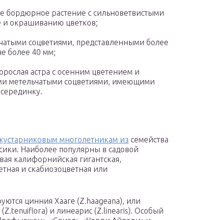
ое бордюрное растение с сильноветвистыми
 и окрашиванию цветков;
ельчатыми соцветиями, представленными более
е более 40 мм;
корослая астра с осенним цветением и
ми метельчатыми соцветиями, имеющими
 серединку.
кустарниковым многолетникам из
семейства
ики. Наиболее популярны в садовой
овая калифорнийская гигантская,
ветная и скабиозоцветная или
уются цинния Хааге (Z.haageana), или
(Z.tenuiflora) и линеарис (Z.linearis). Особый