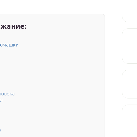
жание:
 poмaшки
ловека
ы
е