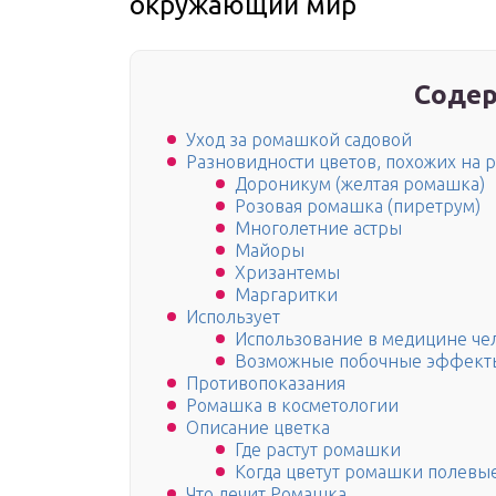
окружающий мир
Содер
Уход за ромашкой садовой
Разновидности цветов, похожих на
Дороникум (желтая ромашка)
Розовая ромашка (пиретрум)
Многолетние астры
Майоры
Хризантемы
Маргаритки
Использует
Использование в медицине че
Возможные побочные эффект
Противопоказания
Ромашка в косметологии
Описание цветка
Где растут ромашки
Когда цветут ромашки полевы
Что лечит Ромашка