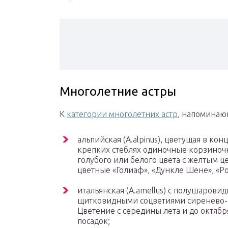
Многолетние астры
К
категории многолетних астр
, напоминаю
альпийская (A.alpinus), цветущая в к
крепких стеблях одиночные корзиночн
голубого или белого цвета с желтым ц
цветные «Голиаф», «Дункле Шене», «Роз
итальянская (A.amellus) с полушарови
щитковидными соцветиями сиренево-ф
Цветение с середины лета и до октябр
посадок;