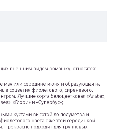
щих внешним видом poмaшку, относятся:
онце мая или середине июня и образующая на
ые соцветия фиолетового, сиреневого,
ентром. Лучшие сорта белоцветковая «Альба»,
еа», «Глори» и «Супербус»;
дными кустами высотой до полуметра и
иолетового цвета с желтой серединкой.
я. Прекрасно подходит для групповых