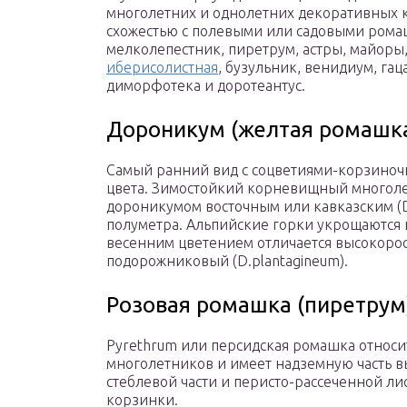
многолетних и однолетних декоративных 
схожестью с полевыми или садовыми рома
мелколепестник, пиретрум, астры, майоры
иберисолистная
, бузульник, венидиум, гац
диморфотека и доротеантус.
Дороникум (желтая ромашк
Самый ранний вид с соцветиями-корзиночк
цвета. Зимостойкий корневищный многолет
дороникумом восточным или кавказским (D.o
полуметра. Альпийские горки укрощаются 
весенним цветением отличается высокор
подорожниковый (D.plantagineum).
Розовая ромашка (пиретрум
Рyrеthrum или персидская ромашка относи
многолетников и имеет надземную часть в
стеблевой части и перисто-рассеченной ли
корзинки.