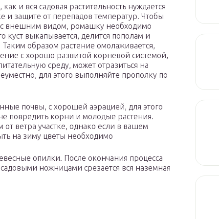
как и вся садовая растительность нуждается
ке и защите от перепадов температур. Чтобы
вас внешним видом, ромашку необходимо
го куст выкапывается, делится пополам и
. Таким образом растение омолаживается,
тение с хорошо развитой корневой системой,
 питательную среду, может отразиться на
неуместно, для этого выполняйте прополку по
ные почвы, с хорошей аэрацией, для этого
 не повредить корни и молодые растения.
от ветра участке, однако если в вашем
рыть на зиму цветы необходимо
евесные опилки. После окончания процесса
 садовыми ножницами срезается вся наземная