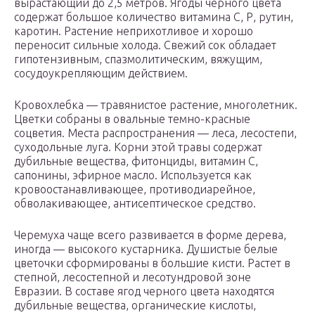
вырастающий до 2,5 метров. Ягоды черного цвета
содержат большое количество витамина С, Р, рутин,
каротин. Растение неприхотливое и хорошо
переносит сильные холода. Свежий сок обладает
гипотензивным, спазмолитическим, вяжущим,
сосудоукрепляющим действием.
Кровохлебка — травянистое растение, многолетник.
Цветки собраны в овальные темно-красные
соцветия. Места распространения — леса, лесостепи,
суходольные луга. Корни этой травы содержат
дубильные вещества, фитонциды, витамин С,
сапонины, эфирное масло. Используется как
кровоостанавливающее, противодиарейное,
обволакивающее, антисептическое средство.
Черемуха чаще всего развивается в форме дерева,
иногда — высокого кустарника. Душистые белые
цветочки сформированы в большие кисти. Растет в
степной, лесостепной и лесотундровой зоне
Евразии. В составе ягод черного цвета находятся
дубильные вещества, органические кислоты,