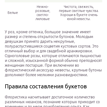
Нежно-
Чистота, свежесть,
розовые,
первые светлые чувства.
Белые
светло-
Хороши в букете очень
лиловые
юной невесты.
У роз, кроме оттенка, большое значение имеет
размер и степень открытости бутонов. Молодым
девушкам принято дарить некрупные,
полураспустившиеся соцветия кустовых сортов. Это
отличный выбор и для свадебной аранжировки.
Одноголовые розы, которые отличаются пышностью
и сложной, изысканной формой обычно преподносят
женщинам постарше. При включении во
флористический аксессуар невесты, крупные бутоны
дополняют более мелкими разновидностями.
Правила составления букетов
Флористика насчитывает достаточное количество
различных нюансов, познание которых приходит со
временем и по мере приобретения опыта. Как