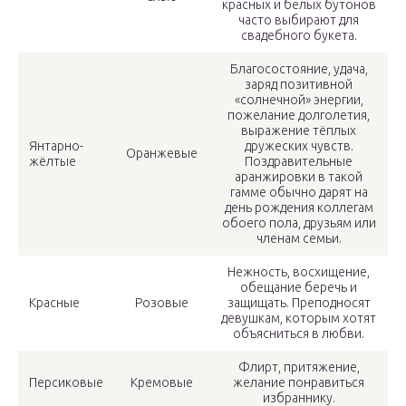
красных и белых бутонов
часто выбирают для
свадебного букета.
Благосостояние, удача,
заряд позитивной
«солнечной» энергии,
пожелание долголетия,
выражение тёплых
Янтарно-
дружеских чувств.
Оранжевые
жёлтые
Поздравительные
аранжировки в такой
гамме обычно дарят на
день рождения коллегам
обоего пола, друзьям или
членам семьи.
Нежность, восхищение,
обещание беречь и
Красные
Розовые
защищать. Преподносят
девушкам, которым хотят
объясниться в любви.
Флирт, притяжение,
Персиковые
Кремовые
желание понравиться
избраннику.