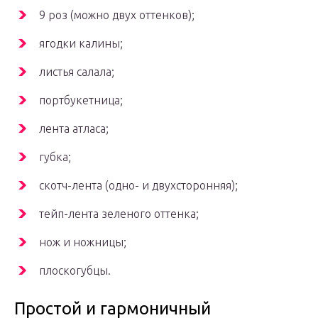
9 роз (можно двух оттенков);
ягодки калины;
листья салала;
портбукетница;
лента атласа;
губка;
скотч-лента (одно- и двухсторонняя);
тейп-лента зеленого оттенка;
нож и ножницы;
плоскогубцы.
Простой и гармоничный