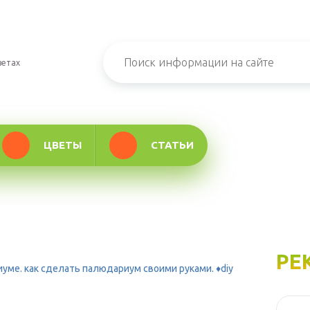
ветах
ЦВЕТЫ
СТАТЬИ
РЕ
ме. как сделать палюдариум своими руками. ♦diy