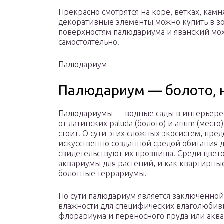
Прекрасно смотрятся на коре, ветках, кам
декоративные элементы можно купить в зо
поверхностям палюдариума и яванский мох
самостоятельно.
Палюдариум
Палюдариум — болото, н
Палюдариумы — водные сады в интерьере. 
от латинских paluda (болото) и arium (мест
стоит. О сути этих сложных экосистем, пр
искусственно созданной средой обитания 
свидетельствуют их прозвища. Среди цвет
аквариумы для растений, и как квартирны
болотные террариумы.
По сути палюдариум является заключенной
влажности для специфических влаголюбив
флорариума и переносного пруда или аква