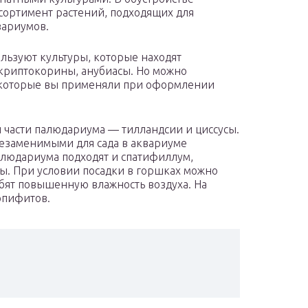
сортимент растений, подходящих для
вариумов.
льзуют культуры, которые находят
криптокорины, анубиасы. Но можно
, которые вы применяли при оформлении
й части палюдариума — тилландсии и циссусы.
незаменимыми для сада в аквариуме
алюдариума подходят и спатифиллум,
мы. При условии посадки в горшках можно
бят повышенную влажность воздуха. На
эпифитов.