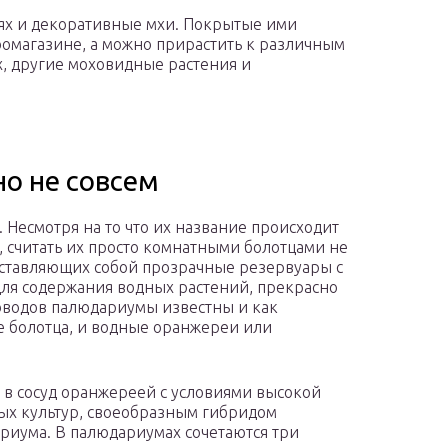
нях и декоративные мхи. Покрытые ими
омагазине, а можно прирастить к различным
, другие моховидные растения и
о не совсем
Несмотря на то что их название происходит
о), считать их просто комнатными болотцами не
едставляющих собой прозрачные резервуары с
для содержания водных растений, прекрасно
оводов палюдариумы известны и как
е болотца, и водные оранжереи или
 в сосуд оранжереей с условиями высокой
ых культур, своеобразным гибридом
риума. В палюдариумах сочетаются три