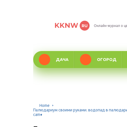
KKNW
RU
Онлайн-журнал о ц
ДАЧА
ОГОРОД
Home
Палюдариум своими руками. водопад в палюдариу
cam♦