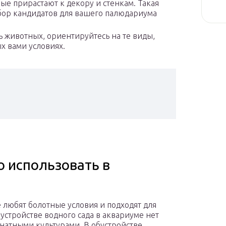
рые прирастают к декору и стенкам. Такая
бор кандидатов для вашего палюдариума
ь животных, ориентируйтесь на те виды,
х вами условиях.
о использовать в
 любят болотные условия и подходят для
устройстве водного сада в аквариуме нет
натными культурами. В обустройстве