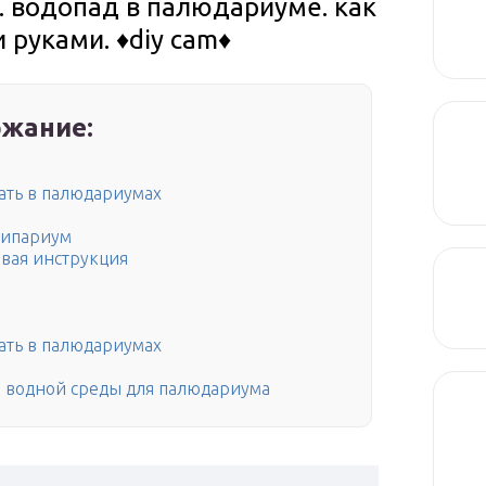
 водопад в палюдариуме. как
руками. ♦diy cam♦
жание:
ать в палюдариумах
рипариум
вая инструкция
ать в палюдариумах
ы водной среды для палюдариума