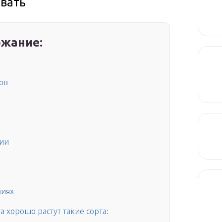
вать
жание:
ов
ии
виях
 хорошо растут такие сорта: