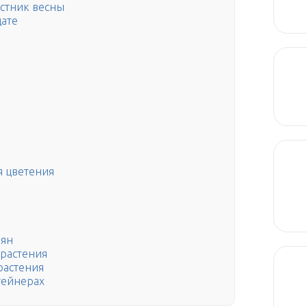
стник весны
дате
я цветения
мян
растения
растения
тейнерах