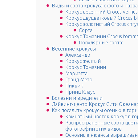
Виды и сорта крокуса с фото и назв
Крокус весенний Crocus vernus
Крокус двуцветковый Crocus bi
Крокус золотистый Crocus chry
Сорта:
Крокус Томазини Crocus tomma
Популярные сорта:
Весенние крокусы
Александр
Крокус желтый
Крокус Томазини
Мариэтта
Гранд Метр
Пиквик
Принц Клаус
Болезни и вредители
Дайвинг-центр Крокус Сити Океана
Как посадить крокусы осенью в гор
Комнатный цветок крокус в г
Распространенные сорта цветк
фотографии этих видов
Основные нюансы выращивани