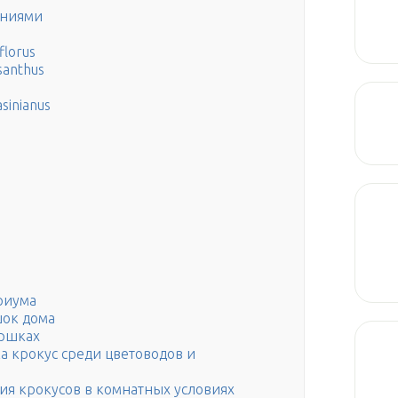
аниями
florus
santhus
sinianus
риума
шок дома
оршках
а крокус среди цветоводов и
я крокусов в комнатных условиях