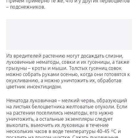
Причем примерно те же, что и у других первоцветов
– подснежников.
Из вредителей растению могут досаждать слизни,
луковичные нематоды, совки и их гусеницы, а также
грызуны – кроты и мыши. Толстых гусениц совок
можно собрать руками осенью, когда они готовятся к
окукливанию, а можно уничтожить их, обработав
цветник инсектицидом.
Нематода луковичная – мелкий червь, образующий
на листьях белоцветника желтоватые опухоли. Если
на растении поселились нематоды, его нужно
уничтожить, а остальные экземпляры следует
выкопать, вымочить их луковицы в течение
нескольких часов в воде температуры 40-45 ºC и
посадить на другом участке. Сажать луковичные