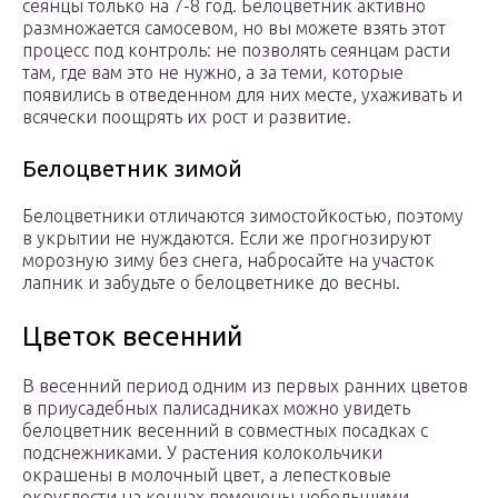
сеянцы только на 7-8 год. Белоцветник активно
размножается самосевом, но вы можете взять этот
процесс под контроль: не позволять сеянцам расти
там, где вам это не нужно, а за теми, которые
появились в отведенном для них месте, ухаживать и
всячески поощрять их рост и развитие.
Белоцветник зимой
Белоцветники отличаются зимостойкостью, поэтому
в укрытии не нуждаются. Если же прогнозируют
морозную зиму без снега, набросайте на участок
лапник и забудьте о белоцветнике до весны.
Цветок весенний
В весенний период одним из первых ранних цветов
в приусадебных палисадниках можно увидеть
белоцветник весенний в совместных посадках с
подснежниками. У растения колокольчики
окрашены в молочный цвет, а лепестковые
округлости на концах помечены небольшими