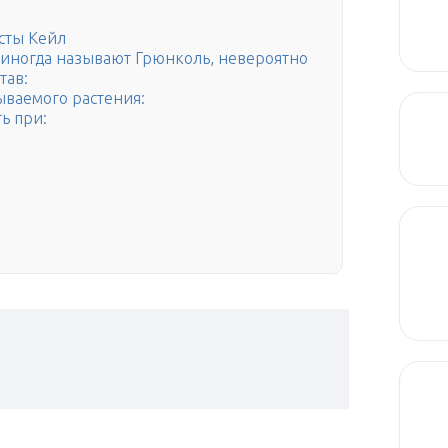
сты Кейл
 иногда называют Грюнколь, невероятно
тав:
ываемого растения:
ь при: