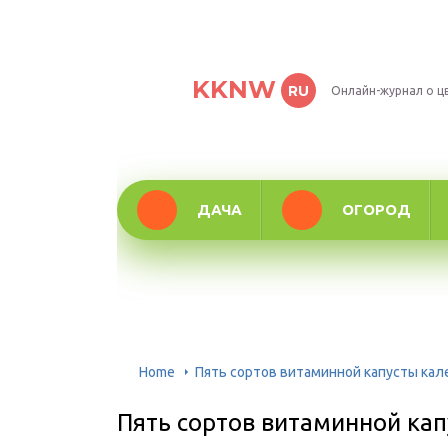
KKNW
RU
Онлайн-журнал о ц
ДАЧА
ОГОРОД
Home
Пять сортов витаминной капусты кале
Пять сортов витаминной кап