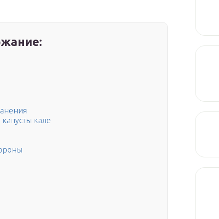
жание:
ранения
 капусты кале
тороны