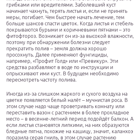
грибками или вредителями. Заболевший куст
начинает чахнуть, терять листья и, если не принять
меры, погибает. Чем быстрее начать лечение, тем
больше шансов спасти цветок. Когда листья и стебель
покрываются бурыми и коричневыми пятнами – это
фитофтороз. Возникает он из-за высокой влажности,
поэтому при обнаружении болезни следует
прекратить полив – земля должна хорошо
просохнуть. Далее применяют фунгициды,
например, «Профит Голд» или «Превикур». Эти
средства разбавляют в воде по инструкции и
опрыскивают ими куст. В будущем необходимо
пересмотреть частоту полива.
Иногда из-за слишком жаркого и сухого воздуха на
цветке появляется белый налёт – мучнистая роса. В
этом случае надо чаще проветривать комнату или
переставить вазон с растением в более прохладное
место – в весенне-летний период подойдёт балкон. А
если листья становятся липкими, на них образуются
бледные пятна, похожие на кашицу, значит, каланхоэ
поразила серая гниль, в этом случае растению