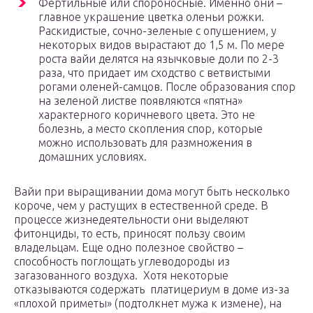
Фертильные или спороносные. Именно они –
главное украшение цветка оленьи рожки.
Раскидистые, сочно-зеленые с опушением, у
некоторых видов вырастают до 1,5 м. По мере
роста вайи делятся на язычковые доли по 2-3
раза, что придает им сходство с ветвистыми
рогами оленей-самцов. После образования спор
на зеленой листве появляются «пятна»
характерного коричневого цвета. Это не
болезнь, а место скопления спор, которые
можно использовать для размножения в
домашних условиях.
Вайи при выращивании дома могут быть несколько
короче, чем у растущих в естественной среде. В
процессе жизнедеятельности они выделяют
фитонциды, то есть, приносят пользу своим
владельцам. Еще одно полезное свойство –
способность поглощать углеводороды из
загазованного воздуха. Хотя некоторые
отказываются содержать платицериум в доме из-за
«плохой приметы» (подтолкнет мужа к измене), на