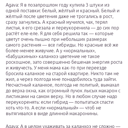
Agava: Я в позапрошлом году купила 3 штуки из
одной поставки: белый, жёлтый и красный. Белый и
жёлтый после цветения даже не трогались в рост,
сразу загнулись. А красный мучился, чах, терял
листья, я его срезала и переукоренила — до сих пор
растёт еле-еле. Я для себя решила так — которые
цветут очень пышно при небольших размерах
самого растения — все гибриды. Но красные всё же
более-менее живучие. А у «нормальных»,
«бабушкиных» каланхоэ цветение не такое
роскошное, зато совершенно бешеная энергия роста
и живучесть. У меня мама как-то при переезде
бросила каланхое на старой квартире. Никто там не
жил, а через полгода мне понадобилось туда зайти.
Несчастный каланхое, полгода не политый, вымахал
до верха окна, как огромный пучок лысых макарон с
листиками на самом верху. Но в любом случае надо
переукоренять: если гибрид — попытаться спасти
хоть что-то. А если «нормальный» — чтоб не
вытягивался в виде длинной макаронины.
Agava: А в целом ухаживать за каланхоэ не сложно —