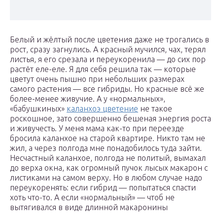
Белый и жёлтый после цветения даже не трогались в
рост, сразу загнулись. А красный мучился, чах, терял
листья, я его срезала и переукоренила — до сих пор
растёт еле-еле. Я для себя решила так — которые
цветут очень пышно при небольших размерах
самого растения — все гибриды. Но красные всё же
более-менее живучие. А у «нормальных»,
«бабушкиных»
каланхоэ цветение
не такое
роскошное, зато совершенно бешеная энергия роста
и живучесть. У меня мама как-то при переезде
бросила каланхое на старой квартире. Никто там не
жил, а через полгода мне понадобилось туда зайти.
Несчастный каланхое, полгода не политый, вымахал
до верха окна, как огромный пучок лысых макарон с
листиками на самом верху. Но в любом случае надо
переукоренять: если гибрид — попытаться спасти
хоть что-то. А если «нормальный» — чтоб не
вытягивался в виде длинной макаронины