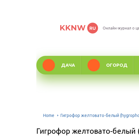
KKNW
RU
Онлайн-журнал о ц
ДАЧА
ОГОРОД
Home
Гигрофор желтовато-белый (hygropho
Гигрофор желтовато-белый (