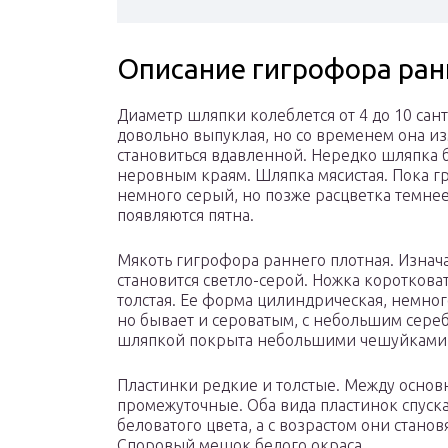
Описание гигрофора ран
Диаметр шляпки колеблется от 4 до 10 са
довольно выпуклая, но со временем она из
становиться вдавленной. Нередко шляпка 
неровным краям. Шляпка мясистая. Пока гр
немного серый, но позже расцветка темнее
появляются пятна.
Мякоть гигрофора раннего плотная. Изнача
становится светло-серой. Ножка короткова
толстая. Ее форма цилиндрическая, немног
но бывает и сероватым, с небольшим сере
шляпкой покрыта небольшими чешуйками
Пластинки редкие и толстые. Между основ
промежуточные. Оба вида пластинок спуск
беловатого цвета, а с возрастом они стано
Споровый мешок белого окраса.