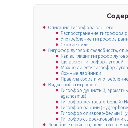
Содер
Описание гигрофора раннего
Распространение гигрофора р
Употребление гигрофора ранн
Схожие виды
Гигрофор луговой: съедобность, опи
Как выглядит гигрофор лугов
Где растет гигрофор луговой
Можно ли есть гигрофор луго
Ложные двойники
Правила сбора и употреблени
Виды гриба гигрофор
Гигрофор душистый, ароматны
agathosmus)
Гигрофор желтовато-белый (Hy
Гигрофор ранний (Hygrophorus
Гигрофор оливково-белый (Hygr
Гигрофор сыроежковый или сы
Лечебные свойства, польза и возмо