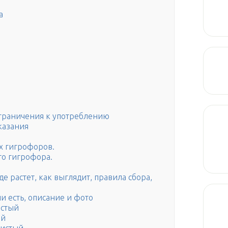
а
ограничения к употреблению
казания
х гигрофоров.
го гигрофора.
е растет, как выглядит, правила сбора,
и есть, описание и фото
истый
ый