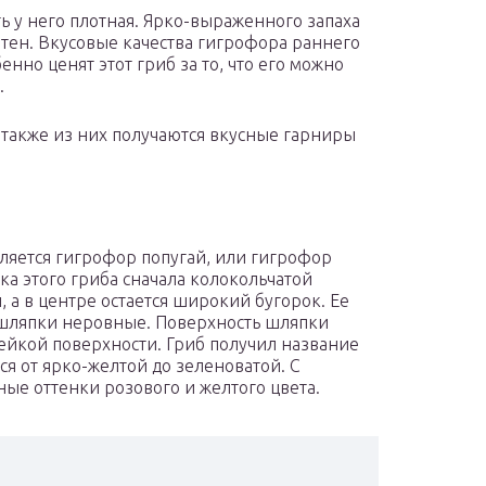
ь у него плотная. Ярко-выраженного запаха
ятен. Вкусовые качества гигрофора раннего
енно ценят этот гриб за то, что его можно
.
о также из них получаются вкусные гарниры
ляется гигрофор попугай, или гигрофор
ка этого гриба сначала колокольчатой
 а в центре остается широкий бугорок. Ее
я шляпки неровные. Поверхность шляпки
лейкой поверхности. Гриб получил название
ся от ярко-желтой до зеленоватой. С
ые оттенки розового и желтого цвета.