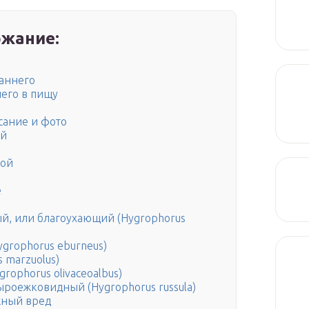
жание:
аннего
его в пищу
сание и фото
ой
вой
е
й, или благоухающий (Hygrophorus
grophorus eburneus)
 marzuolus)
ophorus olivaceoalbus)
роежковидный (Hygrophorus russula)
жный вред