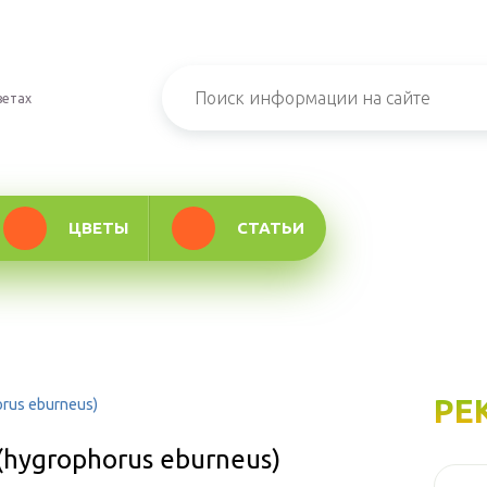
ветах
ЦВЕТЫ
СТАТЬИ
РЕ
rus eburneus)
hygrophorus eburneus)