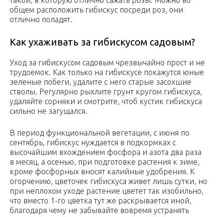
такой, в которую отлично сажать розы. Можно во
общем расположить гибискус посреди роз, они
отлично поладят.
Как ухаживать за гибискусом садовым?
Уход за гибискусом садовым чрезвычайно прост и не
трудоемок. Как только на гибискусе покажутся юные
зеленые побеги, удалите с него старые засохшие
стволы. Регулярно рыхлите грунт кругом гибискуса,
удаляйте сорняки и смотрите, чтоб кустик гибискуса
сильно не загущался.
В период функциональной вегетации, с июня по
сентябрь, гибискус нуждается в подкормках с
высочайшим вхождением фосфора и азота два раза
в месяц, а осенью, при подготовке растения к зиме,
кроме фосфорных вносят калийные удобрения. К
огорчению, цветочек гибискуса живет лишь сутки, но
при неплохом уходе растение цветет так изобильно,
что вместо 1-го цветка тут же раскрывается иной,
благодаря чему не забывайте вовремя устранять