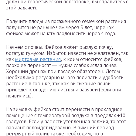
должной теоретической подготовке, вы справитесь с
этой задачей.
Получить плоды из посаженного семечкой растения
получится не раньше чем через 5 лет, черенок
фейхоа может начать плодоносить через 4 года.
Начнем с почвы. Фейхоа любит рыхлую почву,
богатую гумусом. Избыток извести не желателен, так
как
миртовые растения
, к коим относится фейхоа,
плохо ее переносят — нужна слабокислая почва.
Хороший дренаж при посадке обязателен. Летом
необходимо регулярно много поливать и удобрять
растение в горшке, так как высыхание почвы
приведет к опадению листвы и завязей (если они
появились).
На зимовку фейхоа стоит перенести в прохладное
помещение с температурой воздуха в пределах +10
градусов. Если у вас есть утепленная лоджия, то этот
вариант подойдет идеально. В зимний период
регулярный полив также необходим, но в