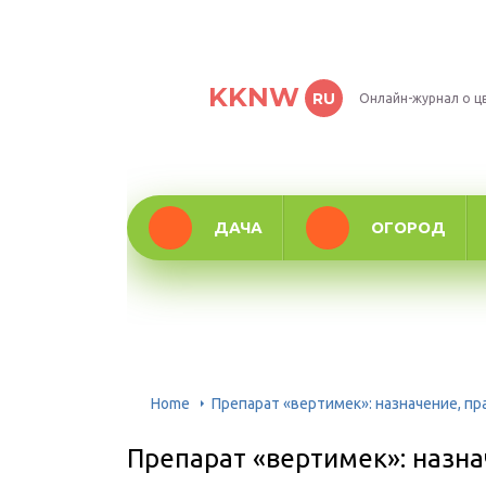
KKNW
RU
Онлайн-журнал о ц
ДАЧА
ОГОРОД
Home
Препарат «вертимек»: назначение, пр
Препарат «вертимек»: назна