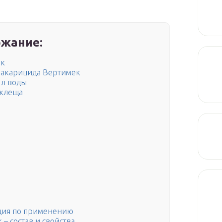
жание:
ек
оакарицида Вертимек
 л воды
 клеща
кция по применению
– состав и свойства