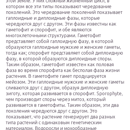
этой земле. У них сложный жизненный цикл, в
котором все эти типы показывают чередование
поколений. Это чередование поколений показывает
гаплоидные и диплоидные фазы, которые
чередуются друг с другом. Эти фазы известны как
гаметофит и спорофит, и обе являются
многоклеточными структурами. Гаметофит
представляет собой гаплоидную фазу, в которой
образуются гаплоидные мужские и женские гаметы,
тогда как; спорофит представляет собой диплоидную
фазу, в которой образуются диплоидные споры.
Таким образом, гаметофит известен как половая
фаза во время спорофита как бесполая фаза жизни
растения. В гаметофите гамет продуцируется
мейозом. Эти гаплоидные мужские и женские гаметы
сливаются друг с другом, образуя диплоидную
зиготу, которая развивается в спорофит. Sporophyte,
чем производит споры через митоз, который
развивается в гаметофиты. Таким образом, эти два
поколения чередуются друг с другом. Это
показывает, что растение генерирует два разных
типа растений с одинаковым генетическим
материалом. Водоросли и мохообразные